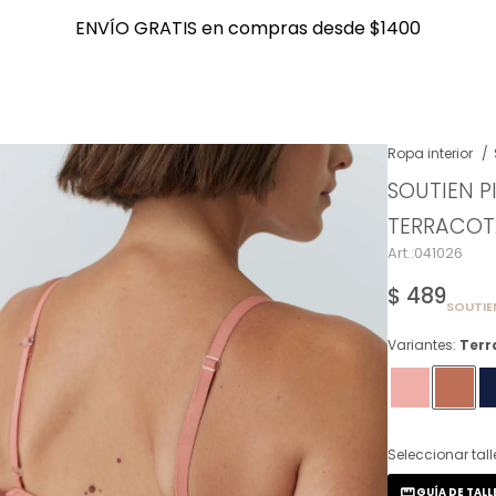
ENVÍO GRATIS en compras desde $1400
ENVÍO GRATIS en compras desde $1400
Ropa interior
SOUTIEN P
NOTIFICARME
TERRACO
041026
$
489
SOUTIE
Variantes:
Terr
Seleccionar tall
GUÍA DE TALL