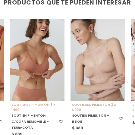
PRODUCTOS QUE TE PUEDEN INTERESAR
SELECCIONAR TALLE
SELECCIONAR TALLE
SOUTIENES PIMENTÓN 3 X
SOUTIENES PIMENTÓN 3 X
S
1490
$990
$
SOUTIEN PIMENTÓN
SOUTIEN PIMENTÓN -
S
C/COPA REMOVIBLE -
BEIGE
TERRACOTA
$
389
$
839