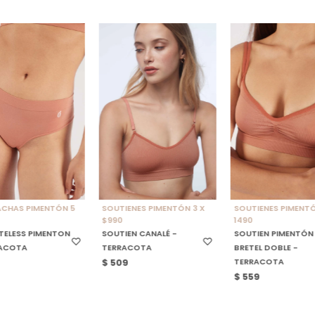
CCIONAR TALLE
SELECCIONAR TALLE
SELECCIONAR TALL
CHAS PIMENTÓN 5
SOUTIENES PIMENTÓN 3 X
SOUTIENES PIMENTÓ
$990
1490
TELESS PIMENTON
SOUTIEN CANALÉ -
SOUTIEN PIMENTÓN
RACOTA
TERRACOTA
BRETEL DOBLE -
TERRACOTA
$
509
$
559