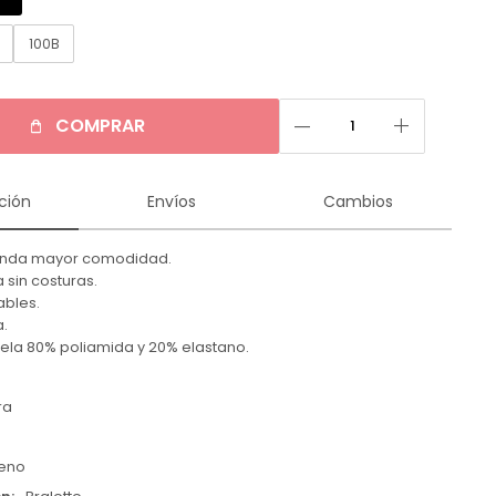
B
100B
remove
add
COMPRAR
ción
Envíos
Cambios
brinda mayor comodidad.
a sin costuras.
ables.
a.
ela 80% poliamida y 20% elastano.
ra
leno