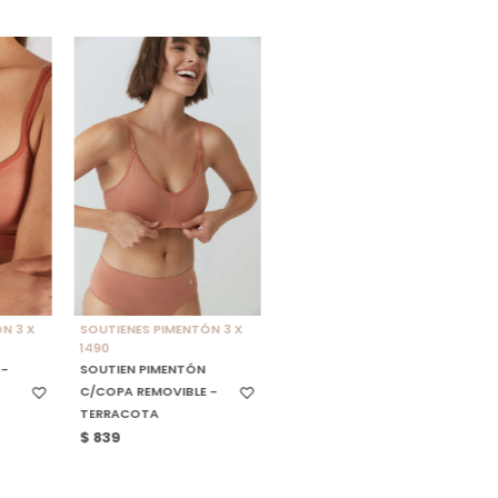
E
SELECCIONAR TALLE
N 3 X
SOUTIENES PIMENTÓN 3 X
1490
 -
SOUTIEN PIMENTÓN
C/COPA REMOVIBLE -
TERRACOTA
$
839