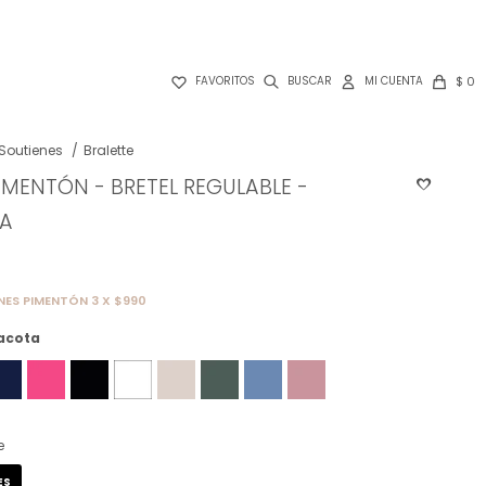

$
0
FAVORITOS
Soutienes
Bralette
IMENTÓN - BRETEL REGULABLE -
TA
NES PIMENTÓN 3 X $990
acota
e
ES