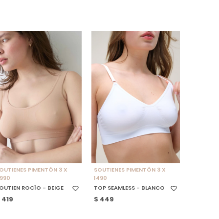
SELECCIONAR TALLE
SELECCIONAR TALLE
OUTIENES PIMENTÓN 3 X
SOUTIENES PIMENTÓN 3 X
990
1490
OUTIEN ROCÍO - BEIGE
TOP SEAMLESS - BLANCO
$
419
$
449