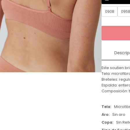
090B
095
Descrip
Este soutien 
Tela: microfibr
Breteles: regul
Espalda: enter
Composición: t
Tela
Microfib
Aro
Sin aro
Copa
Sin Rel