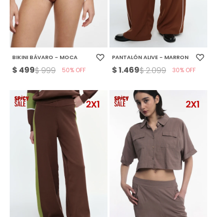
BIKINI BÁVARO - MOCA
PANTALÓN ALIVE - MARRON
$
499
$
1.469
$
999
$
2.099
50
30