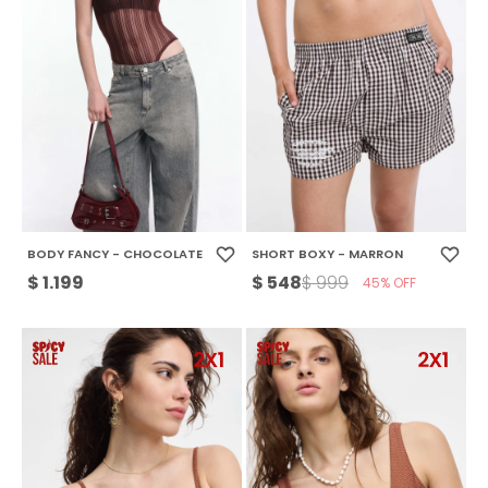
BODY FANCY - CHOCOLATE
SHORT BOXY - MARRON
$
1.199
$
548
$
999
45