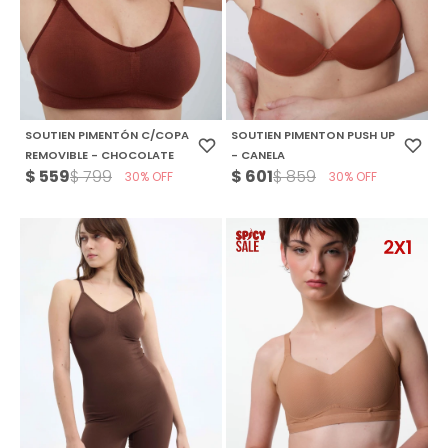
SOUTIEN PIMENTÓN C/COPA
SOUTIEN PIMENTON PUSH UP
REMOVIBLE - CHOCOLATE
- CANELA
$
559
$
601
$
799
$
859
30
30