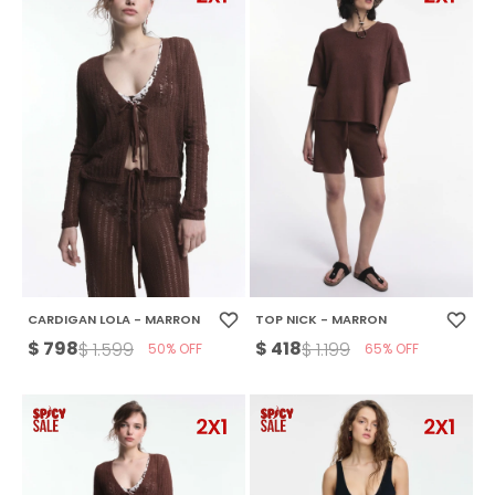
CARDIGAN LOLA - MARRON
TOP NICK - MARRON
$
798
$
418
$
1.599
$
1.199
50
65