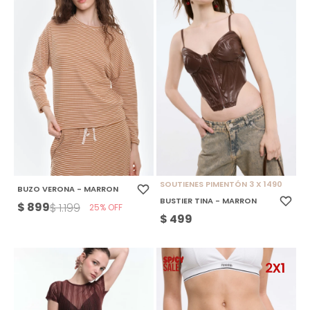
SOUTIENES PIMENTÓN 3 X 1490
BUZO VERONA - MARRON
BUSTIER TINA - MARRON
$
899
$
1.199
25
$
499