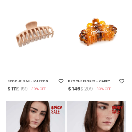
BROCHE ELMI - MARRON
BROCHE FLORES - CAREY
$
111
$
146
$
159
$
209
30
30