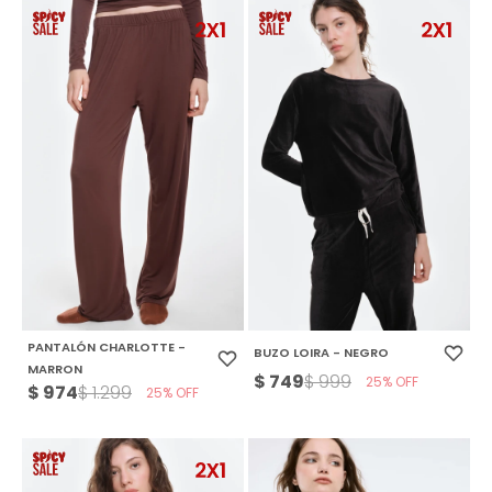
PANTALÓN CHARLOTTE -
BUZO LOIRA - NEGRO
MARRON
$
749
$
999
25
$
974
$
1.299
25