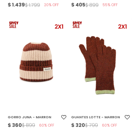
$
1.439
$
405
$
1.799
$
899
20
55
GORRO JUNA - MARRON
GUANTES LOTTE - MARRON
$
360
$
320
$
899
$
799
60
60