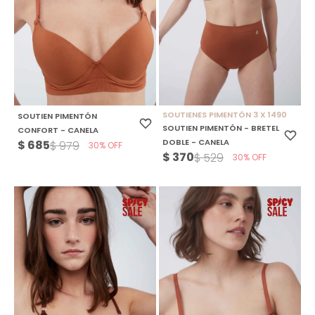
SOUTIENES PIMENTÓN 3 X 1490
SOUTIEN PIMENTÓN
SOUTIEN PIMENTÓN - BRETEL
CONFORT - CANELA
DOBLE - CANELA
$
685
$
979
30
$
370
$
529
30