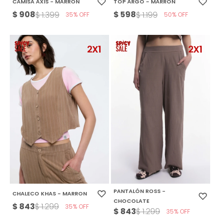
CAMISA AXIS - MARRON
TOP ARGO - MARRON
$
908
$
598
$
1.399
$
1.199
35
50
PANTALÓN ROSS -
CHALECO KHAS - MARRON
CHOCOLATE
$
843
$
1.299
35
$
843
$
1.299
35