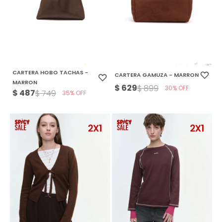
CARTERA HOBO TACHAS -
CARTERA GAMUZA - MARRON
MARRON
$
629
$
899
30
$
487
$
749
35