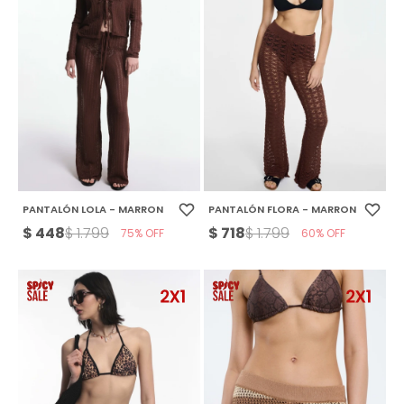
PANTALÓN LOLA - MARRON
PANTALÓN FLORA - MARRON
$
448
$
718
$
1.799
$
1.799
75
60