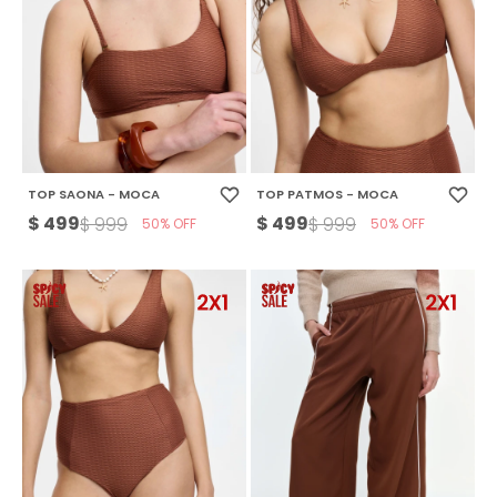
TOP SAONA - MOCA
TOP PATMOS - MOCA
$
499
$
499
$
999
$
999
50
50