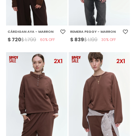
CÁRDIGAN AYA - MARRON
REMERA PEGGY - MARRON
$
720
$
839
$
1.799
$
1.199
60
30