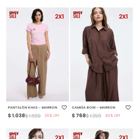
PANTALÓN KHAS - MARRON
CAMISA BOW - MARRON
$
1.038
$
768
$
1.599
$
1.399
35
45