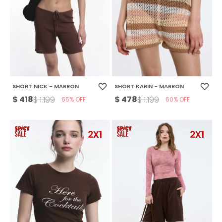
SHORT NICK - MARRON
SHORT KARIN - MARRON
$
418
$
478
$
1.199
$
1.199
65
60