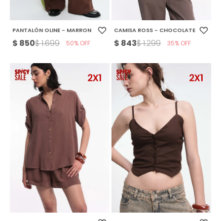
PANTALÓN OLINE - MARRON
CAMISA ROSS - CHOCOLATE
$
850
$
843
$
1.699
$
1.299
50
35