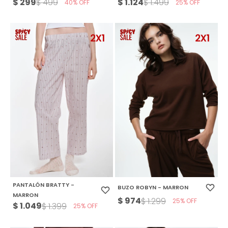
$
299
$
1.124
$
499
$
1.499
40
25
PANTALÓN BRATTY -
BUZO ROBYN - MARRON
MARRON
$
974
$
1.299
25
$
1.049
$
1.399
25