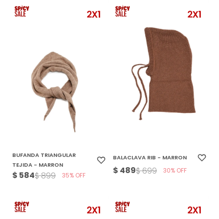
BUFANDA TRIANGULAR
BALACLAVA RIB - MARRON
TEJIDA - MARRON
$
489
$
699
30
$
584
$
899
35