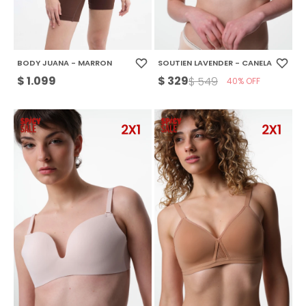
BODY JUANA - MARRON
SOUTIEN LAVENDER - CANELA
$
1.099
$
329
$
549
40