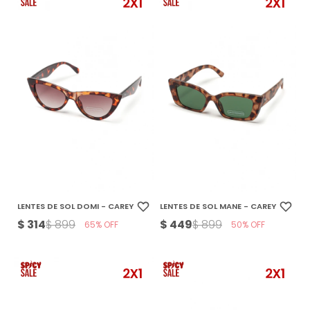
LENTES DE SOL DOMI - CAREY
LENTES DE SOL MANE - CAREY
$
314
$
449
$
899
$
899
65
50