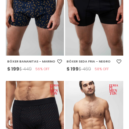
BÓXER BANANITAS - MARINO
BÓXER SEDA FRIA - NEGRO
$
199
$
199
$
449
$
469
56
58