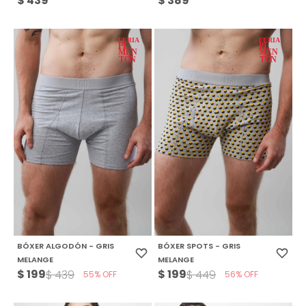
$
439
$
389
BÓXER ALGODÓN - GRIS
BÓXER SPOTS - GRIS
MELANGE
MELANGE
$
199
$
199
$
439
$
449
55
56