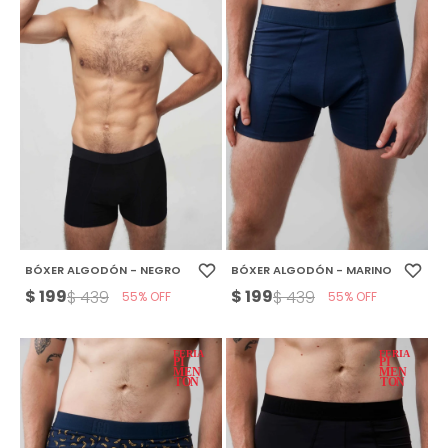
BÓXER ALGODÓN - NEGRO
BÓXER ALGODÓN - MARINO
$
199
$
199
$
439
$
439
55
55