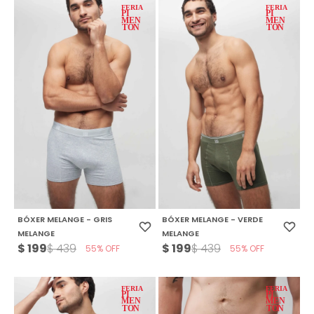
BÓXER MELANGE - GRIS
BÓXER MELANGE - VERDE
MELANGE
MELANGE
$
199
$
199
$
439
$
439
55
55