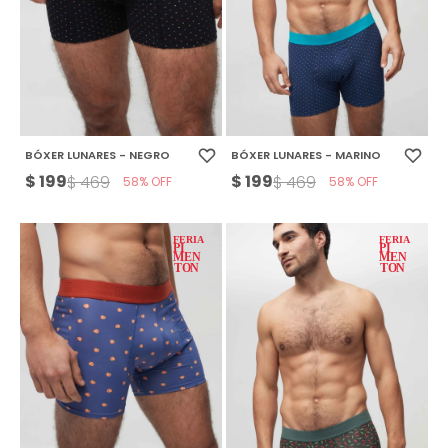
BÓXER LUNARES - NEGRO
BÓXER LUNARES - MARINO
$
199
$
199
$
469
$
469
58
58