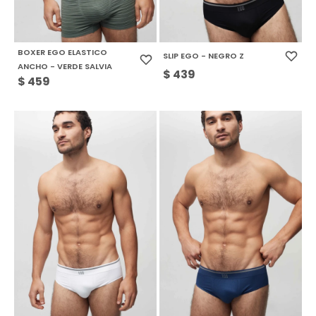
BOXER EGO ELASTICO
SLIP EGO - NEGRO Z
ANCHO - VERDE SALVIA
$
439
$
459