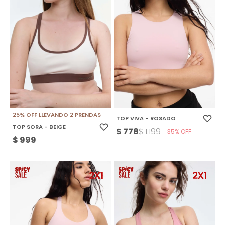
25% OFF LLEVANDO 2 PRENDAS
TOP VIVA - ROSADO
TOP SORA - BEIGE
$
778
$
1.199
35
$
999