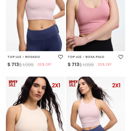
TOP LUZ - ROSADO
TOP LUZ - ROSA PALO
$
713
$
713
$
1.099
$
1.099
35
35