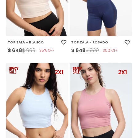
TOP ZALA - BLANCO
TOP ZALA - ROSADO
$
648
$
648
$
999
$
999
35
35