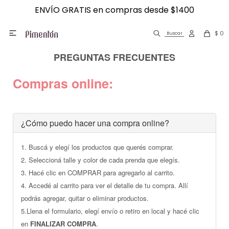
ENVÍO GRATIS en compras desde $1400
ENVÍO GRATIS en compras desde $1400

$
0
Ropa interior
Ver todo Ropa Interior
Ver todo Vestimenta
Ver todo Ropa para Dormir
Ver todo Accesorios
Ver todo Medias
Ver todo Calzado
Ver Todo Infantil
Bikinis
Locales
¿Cómo comprar?
Arena
PREGUNTAS FRECUENTES
Vestimenta
Bombachas
Calzas
Pijamas
Bijou
Can Can
Sandalias
Ropa para dormir
Mallas
Trabaja con nosotros
Devoluciones
Blancos
Compras online:
Pijamas
Soutienes
Buzos
Batas
Gorros
Caña larga
Pantuflas
Calcetería kids
Ver todo Trajes de Baño
Contacto
Programa de fidelización
Ver todo Bombachas
Amarillo
Deportivo
Accesorios de Soutienes
Shorts
Camisones
Toallas
Caña corta
Preguntas frecuentes
Colaless
Ver todo Soutienes
Naranja
¿Cómo puedo hacer una compra online?
Infantil
Bodies
Pantalones
Sombreros
Invisible
Términos y condiciones
Culotte
Bralette
Negro
1. Buscá y elegí los productos que querés comprar.
2. Seleccioná talle y color de cada prenda que elegís.
Trajes de baño
Camisetas
Vestidos
Guantes
Tabla de talles y medidas
Tanga
Maternal
Beige
3. Hacé clic en COMPRAR para agregarlo al carrito.
4. Accedé al carrito para ver el detalle de tu compra. Allí
Accesorios
Corsets
Tops
Bufandas
Bikini
Reductor
Azul
podrás agregar, quitar o eliminar productos.
5.Llena el formulario, elegí envío o retiro en local y hacé clic
Medias
Calzoncillos
Camperas
Para el pelo
Clásica
Armado
Rosa
en
FINALIZAR COMPRA
.