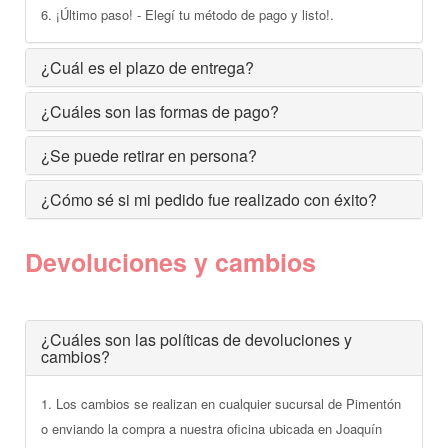
6. ¡Último paso! - Elegí tu método de pago y listo!.
Ver todo
Remeras
Otros
Maternal
Multiforma
Violeta
¿Cuál es el plazo de entrega?
Camisas
Belleza
Culotteless
Sin Bretel
Verde
¿Cuáles son las formas de pago?
Polleras
Bolsos y Carteras
Boxer
Rojo
¿Se puede retirar en persona?
Tops Deportivos
Paraguas
Gris
¿Cómo sé si mi pedido fue realizado con éxito?
Lentes de Sol
Marron
Devoluciones y cambios
Estampados
¿Cuáles son las políticas de devoluciones y
cambios?
1. Los cambios se realizan en cualquier sucursal de Pimentón
o enviando la compra a nuestra oficina ubicada en Joaquín