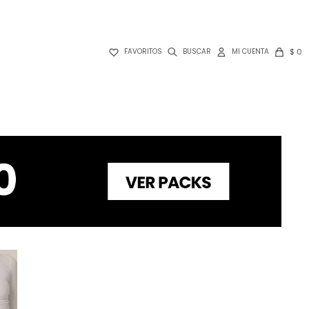

$
0
FAVORITOS