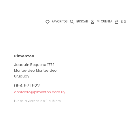

$
0
FAVORITOS
Pimenton
Joaquín Requena 1772
Montevideo
,
Montevideo
Uruguay
094 971 922
contacto@pimenton.com.uy
Lunes a viernes de 9 a 18 hrs