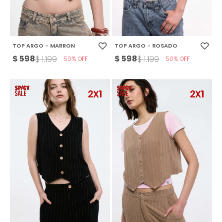
TOP ARGO - MARRON
TOP ARGO - ROSADO
$
598
$
598
$
1.199
$
1.199
50
50