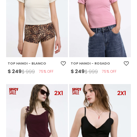
TOP HANOI - BLANCO
TOP HANOI - ROSADO
$
249
$
249
$
999
$
999
75
75