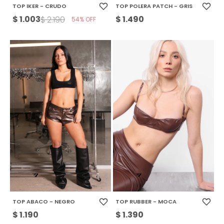
TOP IKER - CRUDO
TOP POLERA PATCH - GRIS
$
1.003
$
1.490
$
2.190
54
TOP ABACO - NEGRO
TOP RUBBER - MOCA
$
1.190
$
1.390