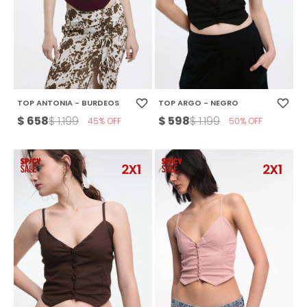
TOP ANTONIA - BURDEOS
TOP ARGO - NEGRO
$
658
$
598
$
1.199
$
1.199
45
50