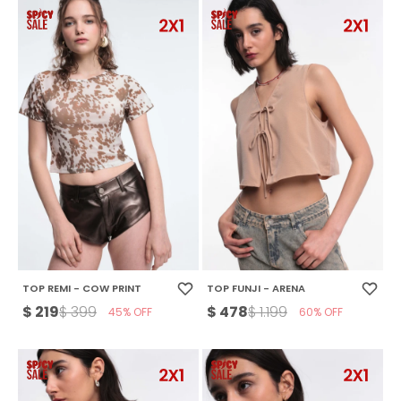
TOP REMI - COW PRINT
TOP FUNJI - ARENA
$
219
$
478
$
399
$
1.199
45
60