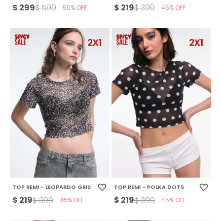
$
299
$
219
$
599
$
399
50
45
TOP REMI - LEOPARDO GRIS
TOP REMI - POLKA DOTS
$
219
$
219
$
399
$
399
45
45