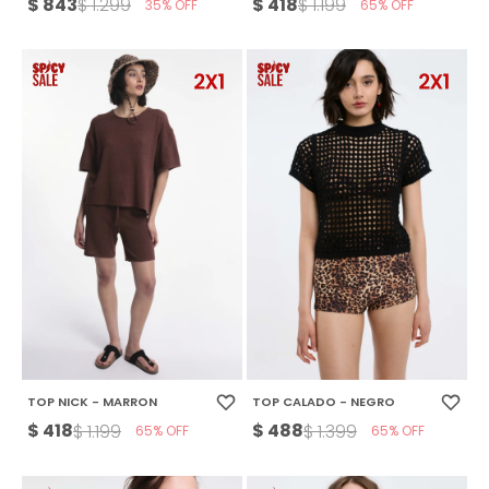
$
843
$
418
$
1.299
$
1.199
35
65
TOP NICK - MARRON
TOP CALADO - NEGRO
$
418
$
488
$
1.199
$
1.399
65
65