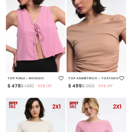
TOP FUNJI - ROSADO
TOP ASIMÉTRICO - TOSTADO
$
478
$
499
$
1.199
$
999
60
50