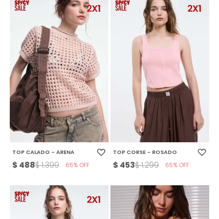
TOP CALADO - ARENA
TOP CORSE - ROSADO
$
488
$
453
$
1.399
$
1.299
65
65