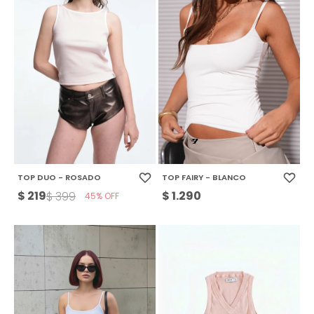
TOP DUO - ROSADO
TOP FAIRY - BLANCO
$
219
$
1.290
$
399
45