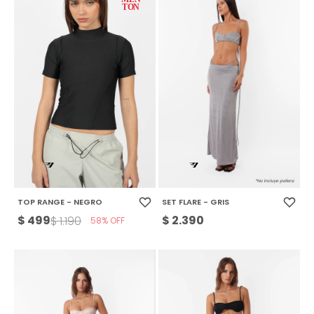
TOP RANGE - NEGRO
SET FLARE - GRIS
$
499
$
2.390
$
1.190
58