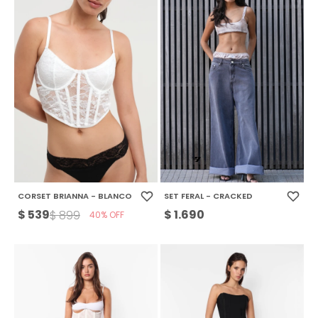
CORSET BRIANNA - BLANCO
SET FERAL - CRACKED
$
539
$
1.690
$
899
40