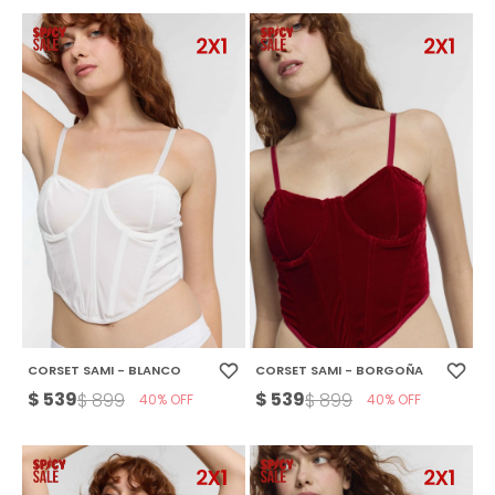
CORSET SAMI - BLANCO
CORSET SAMI - BORGOÑA
$
539
$
539
$
899
$
899
40
40