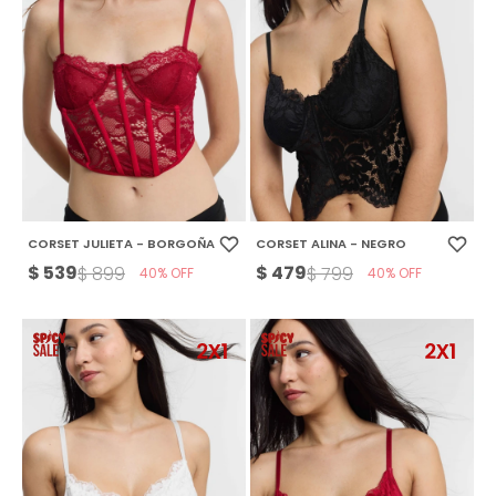
CORSET JULIETA - BORGOÑA
CORSET ALINA - NEGRO
$
539
$
479
$
899
$
799
40
40