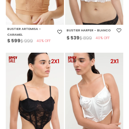
BUSTIER ARTEMISA -
BUSTIER HARPER - BLANCO
CARAMEL
$
539
$
899
40
$
599
$
999
40