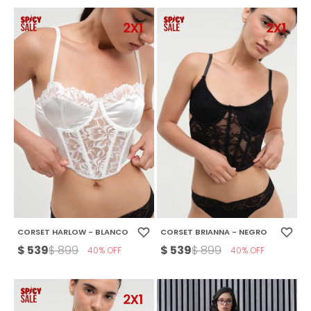
CORSET HARLOW - BLANCO
CORSET BRIANNA - NEGRO
$
539
$
539
$
899
$
899
40
40