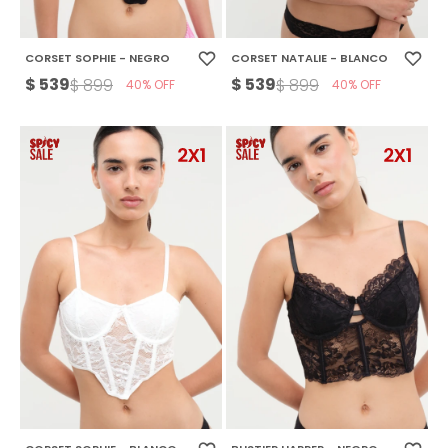
CORSET SOPHIE - NEGRO
CORSET NATALIE - BLANCO
$
539
$
539
$
899
$
899
40
40