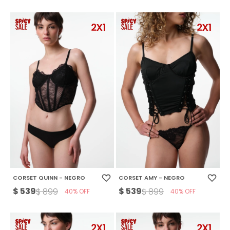
CORSET QUINN - NEGRO
CORSET AMY - NEGRO
$
539
$
539
$
899
$
899
40
40