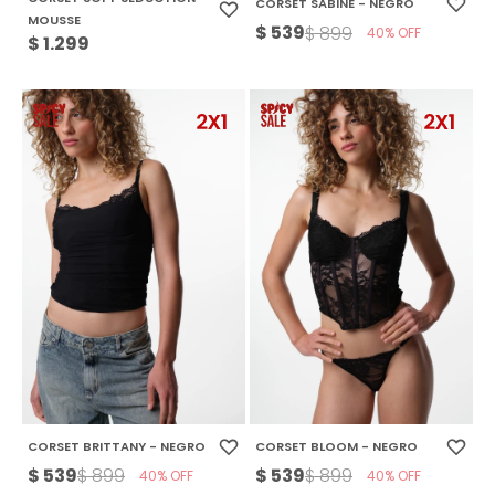
CORSET SABINE - NEGRO
MOUSSE
$
539
$
899
40
$
1.299
CORSET BRITTANY - NEGRO
CORSET BLOOM - NEGRO
$
539
$
539
$
899
$
899
40
40