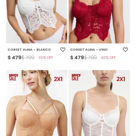
CORSET ALINA - BLANCO
CORSET ALINA - VINO
$
479
$
479
$
799
$
799
40
40