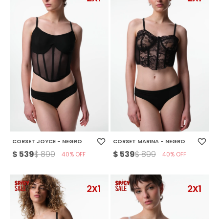
CORSET JOYCE - NEGRO
CORSET MARINA - NEGRO
$
539
$
539
$
899
$
899
40
40