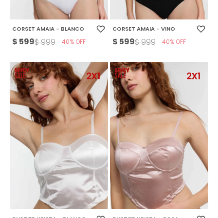
CORSET AMAIA - BLANCO
CORSET AMAIA - VINO
$
599
$
599
$
999
$
999
40
40