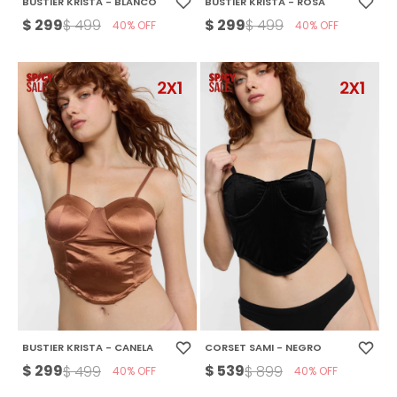
BUSTIER KRISTA - BLANCO
BUSTIER KRISTA - ROSA
$
299
$
299
$
499
$
499
40
40
BUSTIER KRISTA - CANELA
CORSET SAMI - NEGRO
$
299
$
539
$
499
$
899
40
40