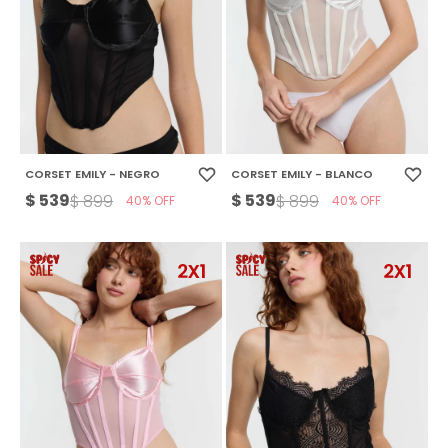
CORSET EMILY - NEGRO
CORSET EMILY - BLANCO
$
539
$
539
$
899
$
899
40
40