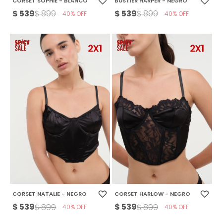
CORSET SOPHIE - BLANCO
BUSTIER HARPER - NEGRO
$
539
$
539
$
899
$
899
40
40
CORSET NATALIE - NEGRO
CORSET HARLOW - NEGRO
$
539
$
539
$
899
$
899
40
40