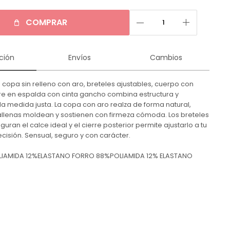
remove
add
COMPRAR
ción
Envíos
Cambios
 copa sin relleno con aro, breteles ajustables, cuerpo con
rre en espalda con cinta gancho combina estructura y
la medida justa. La copa con aro realza de forma natural,
allenas moldean y sostienen con firmeza cómoda. Los breteles
uran el calce ideal y el cierre posterior permite ajustarlo a tu
cisión. Sensual, seguro y con carácter.
IAMIDA 12%ELASTANO FORRO 88%POLIAMIDA 12% ELASTANO