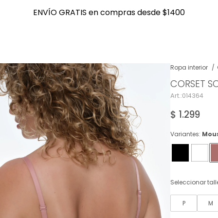
ENVÍO GRATIS en compras desde $1400
ENVÍO GRATIS en compras desde $1400
Ropa interior
CORSET S
NOTIFICARME
014364
$
1.299
Variantes:
Mou
Seleccionar tall
P
M