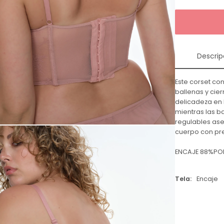
Descrip
Este corset con
ballenas y cie
delicadeza en 
mientras las b
regulables aseg
cuerpo con pre
ENCAJE 88%POL
Tela
Encaje