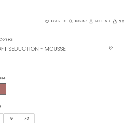

$
0
FAVORITOS
Corsets
OFT SEDUCTION - MOUSSE
sse
e
G
XG