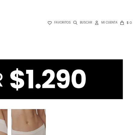

$
0
FAVORITOS