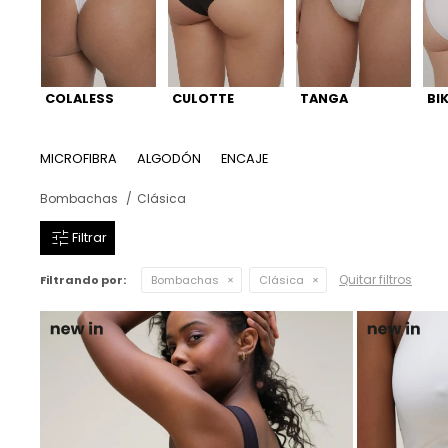
Ver todo
Remeras
Otros
Maternal
Multiforma
Violeta
Camisas
Belleza
Culotteless
Sin Bretel
Verde
COLALESS
CULOTTE
TANGA
BIK
Polleras
Bolsos y Carteras
Boxer
Rojo
MICROFIBRA
ALGODÓN
ENCAJE
Tops Deportivos
Paraguas
Gris
Bombachas
Clásica
Lentes de Sol
Marron
Quitar filtros
Filtrando por:
Bombachas
Clásica
Estampados