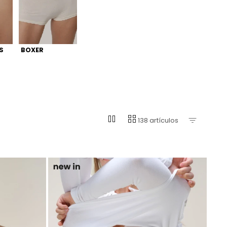
S
BOXER
pause
grid_view
138 artículos