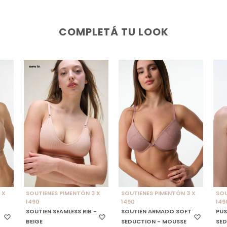
COMPLETÁ TU LOOK
SELECCIONAR TALLE
SELECCIONAR TALLE
S
 X
SOUTIENES PIMENTÓN 3 X
SOUTIENES PIMENTÓN 3 X
SOU
1490
1490
149
SOUTIEN SEAMLESS RIB -
SOUTIEN ARMADO SOFT
PUS
BEIGE
SEDUCTION - MOUSSE
SED