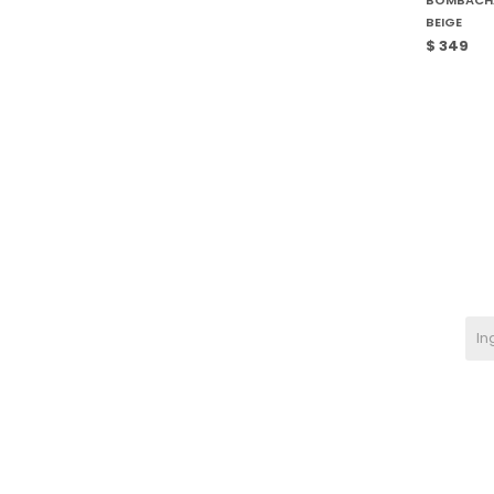
BEIGE
$
349