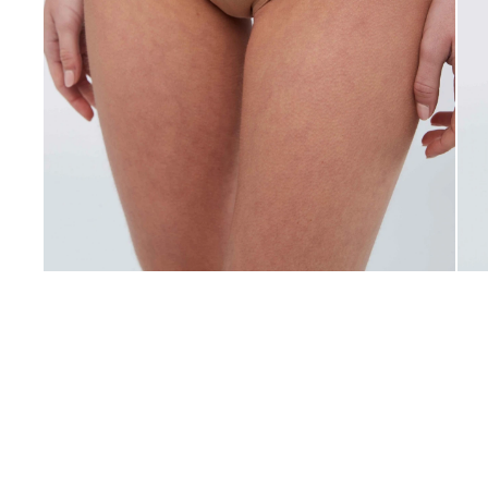
Ver todo
Remeras
Otros
Maternal
Multiforma
Violeta
Camisas
Belleza
Culotteless
Sin Bretel
Verde
Polleras
Bolsos y Carteras
Boxer
Rojo
Tops Deportivos
Paraguas
Gris
Lentes de Sol
Marron
Estampados