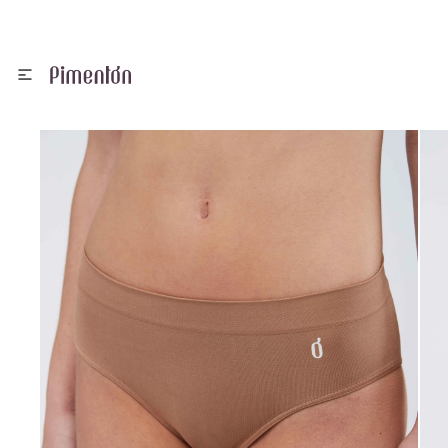

Ropa interior
Ver todo Ropa Interior
Ver todo Vestimenta
Ver todo Ropa para Dormir
Ver todo Accesorios
Ver todo Medias
Ver todo Calzado
Ver Todo Infantil
Bikinis
Locales
¿Cómo comprar?
Arena
Vestimenta
Bombachas
Calzas
Pijamas
Bijou
Can Can
Sandalias
Ropa para dormir
Mallas
Trabaja con nosotros
Devoluciones
Blancos
Pijamas
Soutienes
Buzos
Batas
Gorros
Caña larga
Pantuflas
Calcetería kids
Ver todo Trajes de Baño
Contacto
Programa de fidelización
Ver todo Bombachas
Amarillo
Deportivo
Accesorios de Soutienes
Shorts
Camisones
Toallas
Caña corta
Preguntas frecuentes
Colaless
Ver todo Soutienes
Naranja
Infantil
Bodies
Pantalones
Sombreros
Invisible
Términos y condiciones
Culotte
Bralette
Negro
Trajes de baño
Camisetas
Vestidos
Guantes
Tabla de talles y medidas
Tanga
Maternal
Beige
Accesorios
Corsets
Tops
Bufandas
Bikini
Reductor
Azul
Medias
Calzoncillos
Camperas
Para el pelo
Clásica
Armado
Rosa