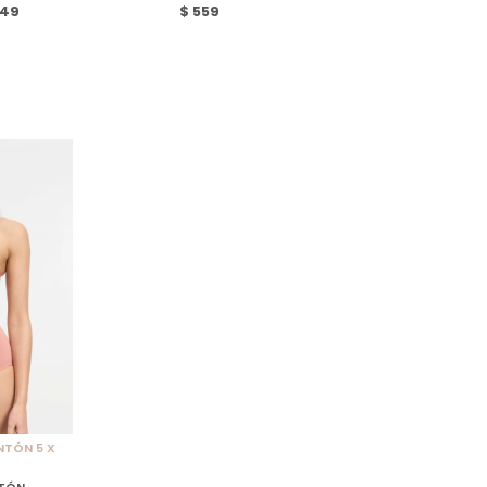
49
$
559
LE
NTÓN 5 X
TÓN