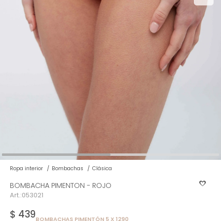
Ver todo
Remeras
Otros
Maternal
Multiforma
Violeta
Camisas
Belleza
Culotteless
Sin Bretel
Verde
Polleras
Bolsos y Carteras
Boxer
Rojo
Tops Deportivos
Paraguas
Gris
Lentes de Sol
Marron
Estampados
Ropa interior
Bombachas
Clásica
BOMBACHA PIMENTON - ROJO
053021
$
439
BOMBACHAS PIMENTÓN 5 X 1290