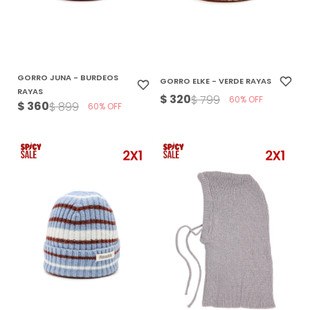
GORRO JUNA - BURDEOS
GORRO ELKE - VERDE RAYAS
RAYAS
$
320
$
799
60
$
360
$
899
60