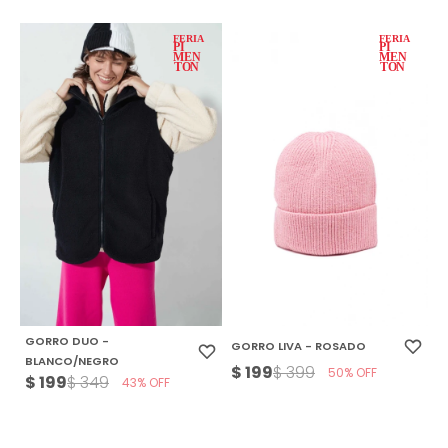
GORRO DUO -
GORRO LIVA - ROSADO
BLANCO/NEGRO
$
199
$
399
50
$
199
$
349
43