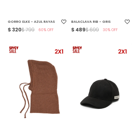
GORRO ELKE - AZUL RAYAS
BALACLAVA RIB - GRIS
$
320
$
489
$
799
$
699
60
30