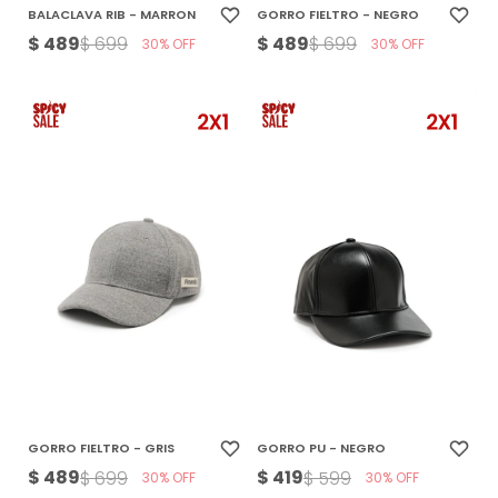
BALACLAVA RIB - MARRON
GORRO FIELTRO - NEGRO
$
489
$
489
$
699
$
699
30
30
GORRO FIELTRO - GRIS
GORRO PU - NEGRO
$
489
$
419
$
699
$
599
30
30