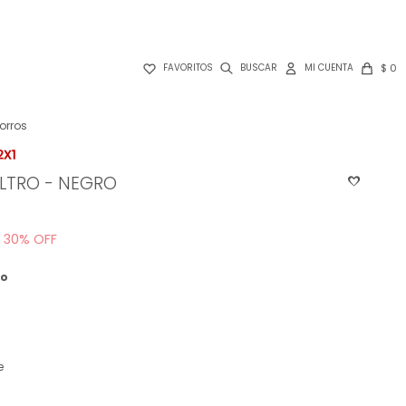

$
0
FAVORITOS
orros
LTRO - NEGRO
30
ro
e