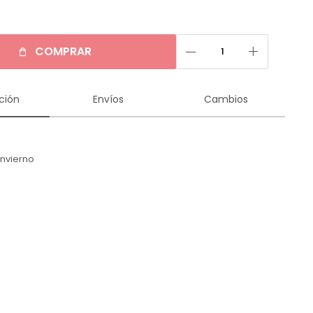
remove
add
COMPRAR
ción
Envíos
Cambios
Invierno