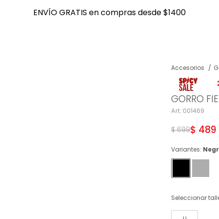
ENVÍO GRATIS en compras desde $1400
ENVÍO GRATIS en compras desde $1400
Accesorios
G
NOTIFICARME
GORRO FIE
001469
$
489
$
699
Variantes:
Neg
Seleccionar tall
U