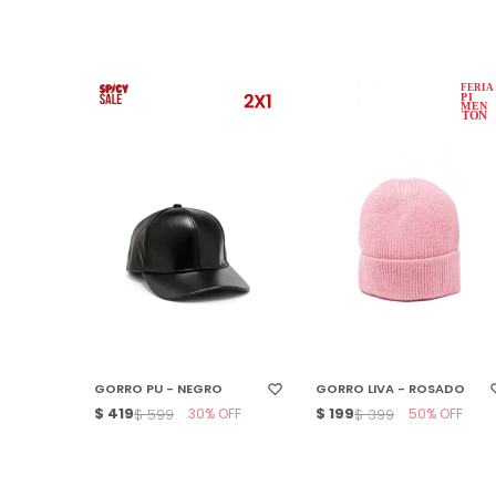
SELECCIONAR TALLE
SELECCIONAR TALLE
GORRO PU - NEGRO
GORRO LIVA - ROSADO
$
419
30
$
199
50
$
599
$
399