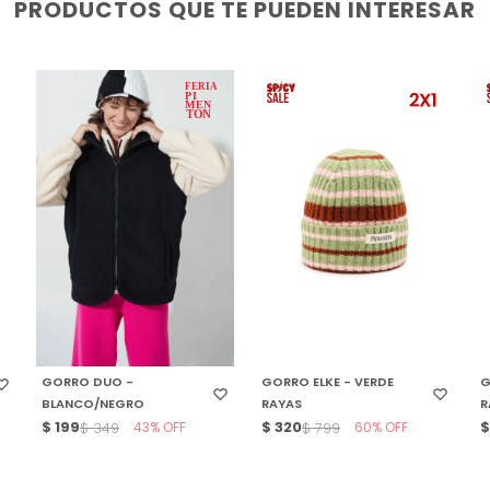
PRODUCTOS QUE TE PUEDEN INTERESAR
SELECCIONAR TALLE
SELECCIONAR TALLE
GORRO DUO -
GORRO ELKE - VERDE
G
BLANCO/NEGRO
RAYAS
R
$
199
43
$
320
60
$
349
$
799