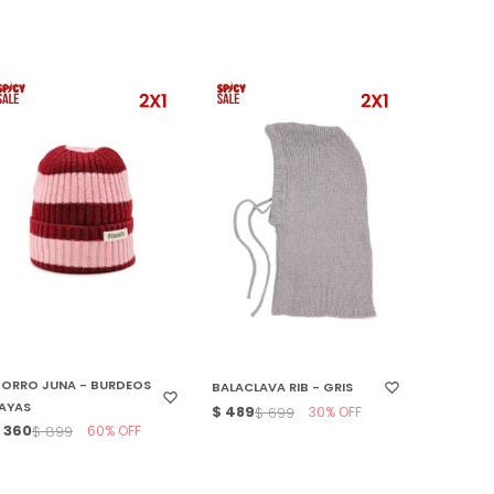
SELECCIONAR TALLE
SELECCIONAR TALLE
ORRO JUNA - BURDEOS
BALACLAVA RIB - GRIS
AYAS
$
489
30
$
699
$
360
60
$
899