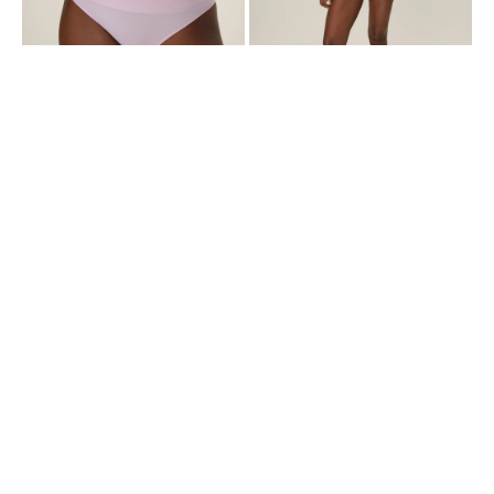
BOMBACHAS PIMENTÓN 5 X 1290
BOMBACHAS PIMENTÓN 5 X 1290
VEDETINA SEAMLESS - ROSA
BOXER SEAMLESS - NEGRO
CANDY
$
359
$
349