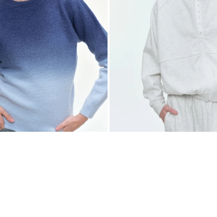
 TALLE
SELECCIONAR TALLE
 - GRIS OSCURO
CAMPERA ELSIE - GRIS MELANGE
20
$
1.599
20
9
$
1.999