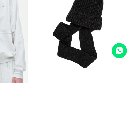
SELECCIONAR TALLE
BUFANDA CAPUCHA - GRIS OSCURO
$
559
30
$
799