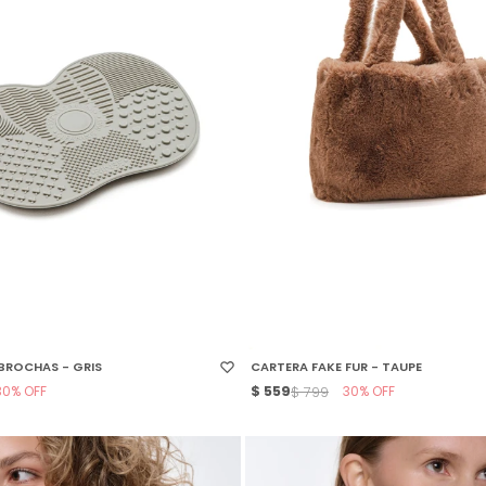
 TALLE
SELECCIONAR TALLE
 BROCHAS - GRIS
CARTERA FAKE FUR - TAUPE
30
$
559
30
$
799