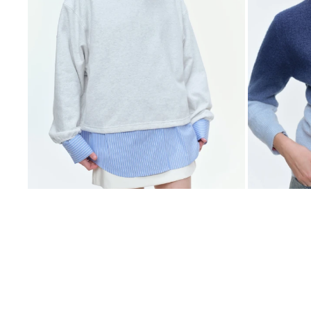
SELECCIONAR TALLE
SELECCIONAR
BUZO MOLLY - GRIS MELANGE
BUZO DEGRADÉ
$
1.439
20
$
1.439
$
1.799
$
1.79