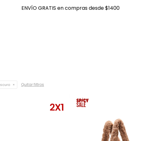
ENVÍO GRATIS en compras desde $1400
ENVÍO GRATIS en compras desde $1400
Quitar filtros
oscuro