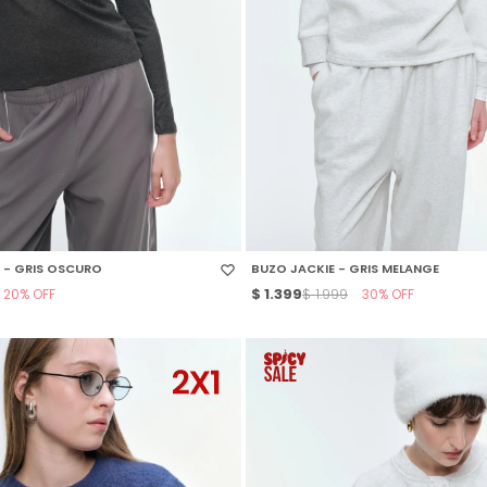
 TALLE
SELECCIONAR TALLE
 - GRIS OSCURO
BUZO JACKIE - GRIS MELANGE
20
$
1.399
30
$
1.999