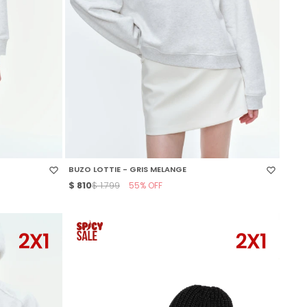
SELECCIONAR TALLE
BUZO LOTTIE - GRIS MELANGE
$
810
55
$
1.799