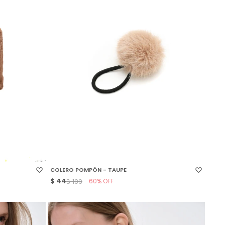
SELECCIONAR TALLE
COLERO POMPÓN - TAUPE
$
44
60
$
109