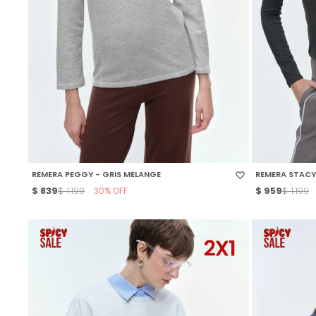
SELECCIONAR TALLE
SELECCIONAR
REMERA PEGGY - GRIS MELANGE
REMERA STACY
$
839
30
$
959
$
1.199
$
1.199