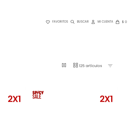

$
0
FAVORITOS
pause
grid_view
125 artículos