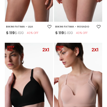
BIKINI FATIMA - LILA
BIKINI FATIMA - ROSADO
$
119
$
119
$
199
$
199
40
40