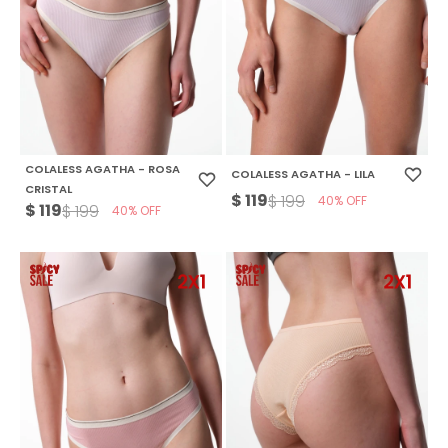
COLALESS AGATHA - ROSA
COLALESS AGATHA - LILA
CRISTAL
$
119
$
199
40
$
119
$
199
40