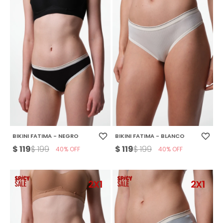
BIKINI FATIMA - NEGRO
BIKINI FATIMA - BLANCO
$
119
$
119
$
199
$
199
40
40