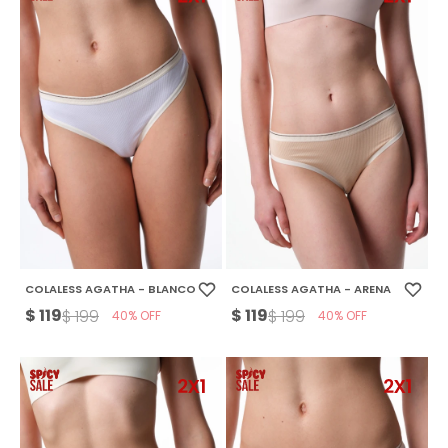
COLALESS AGATHA - BLANCO
COLALESS AGATHA - ARENA
$
119
$
119
$
199
$
199
40
40