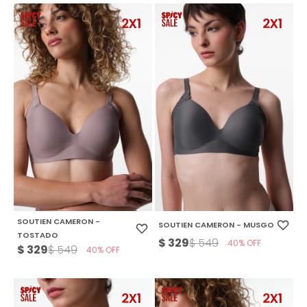
SOUTIEN CAMERON -
SOUTIEN CAMERON - MUSGO
TOSTADO
$
329
$
549
40
$
329
$
549
40