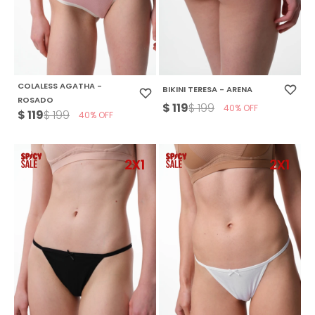
COLALESS AGATHA -
BIKINI TERESA - ARENA
ROSADO
$
119
$
199
40
$
119
$
199
40