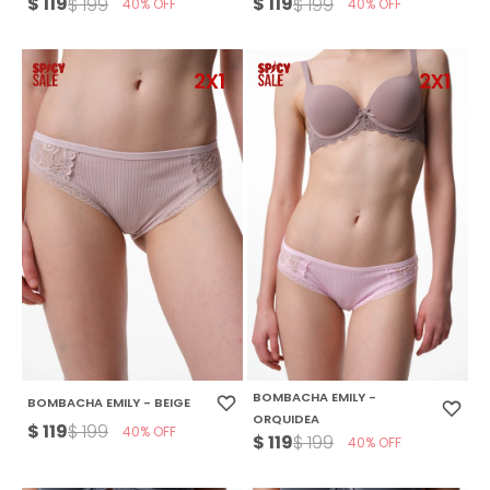
$
119
$
119
$
199
$
199
40
40
BOMBACHA EMILY -
BOMBACHA EMILY - BEIGE
ORQUIDEA
$
119
$
199
40
$
119
$
199
40