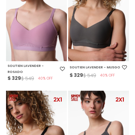
SOUTIEN LAVENDER -
SOUTIEN LAVENDER - MUSGO
ROSADO
$
329
$
549
40
$
329
$
549
40