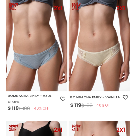
BOMBACHA EMILY - AZUL
BOMBACHA EMILY - VAINILLA
STONE
$
119
$
199
40
$
119
$
199
40