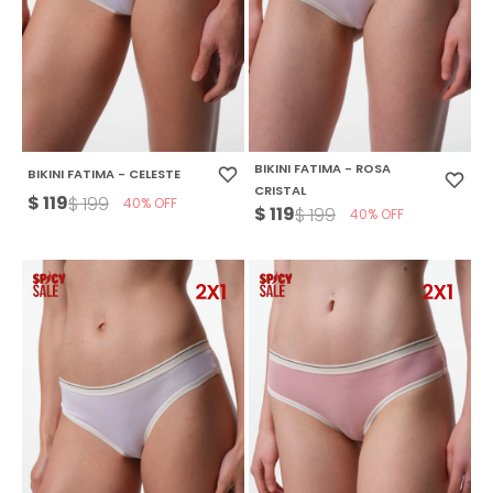
BIKINI FATIMA - ROSA
BIKINI FATIMA - CELESTE
CRISTAL
$
119
$
199
40
$
119
$
199
40