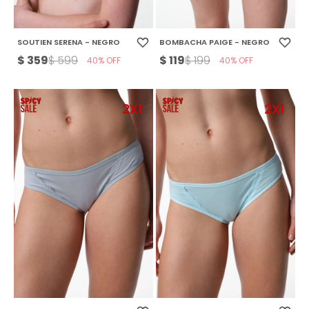
SOUTIEN SERENA - NEGRO
BOMBACHA PAIGE - NEGRO
$
359
$
119
$
599
$
199
40
40