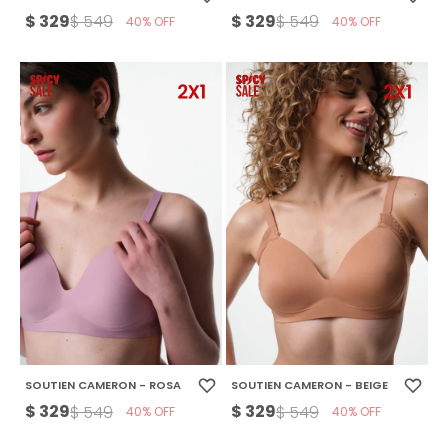
$
329
$
329
$
549
$
549
40
40
SOUTIEN CAMERON - ROSA
SOUTIEN CAMERON - BEIGE
$
329
$
329
$
549
$
549
40
40