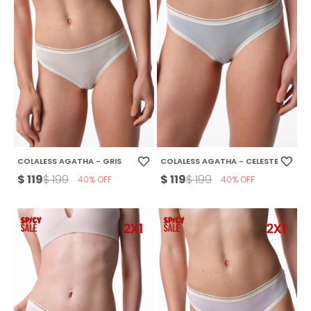
COLALESS AGATHA - GRIS
COLALESS AGATHA - CELESTE
$
119
$
119
$
199
$
199
40
40