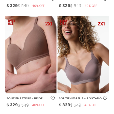
$
329
$
329
$
549
$
549
40
40
SOUTIEN ESTELLE - BEIGE
SOUTIEN ESTELLE - TOSTADO
$
329
$
329
$
549
$
549
40
40