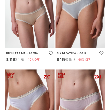
BIKINI FATIMA - ARENA
BIKINI FATIMA - GRIS
$
119
$
119
$
199
$
199
40
40