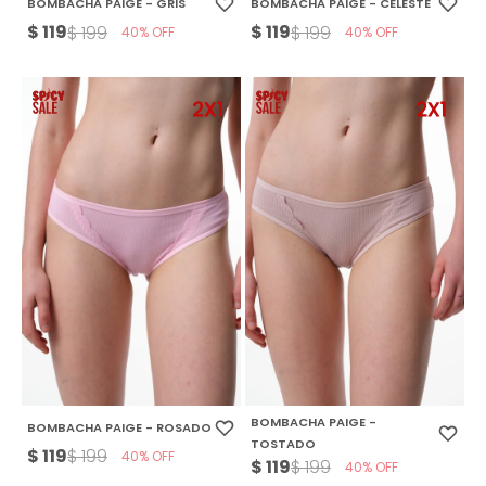
BOMBACHA PAIGE - GRIS
BOMBACHA PAIGE - CELESTE
$
119
$
119
$
199
$
199
40
40
BOMBACHA PAIGE -
BOMBACHA PAIGE - ROSADO
TOSTADO
$
119
$
199
40
$
119
$
199
40