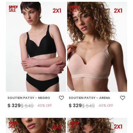
SOUTIEN PATSY - NEGRO
SOUTIEN PATSY - ARENA
$
329
$
329
$
549
$
549
40
40