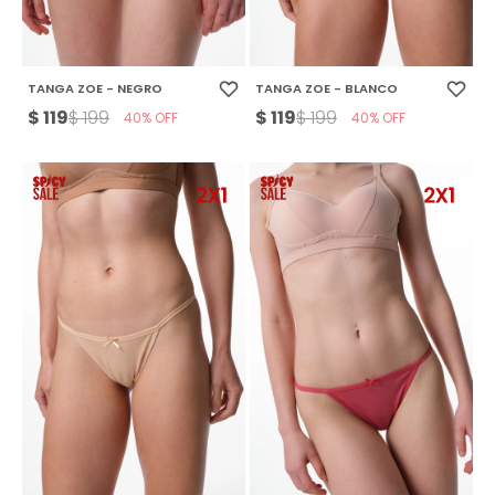
TANGA ZOE - NEGRO
TANGA ZOE - BLANCO
$
119
$
119
$
199
$
199
40
40