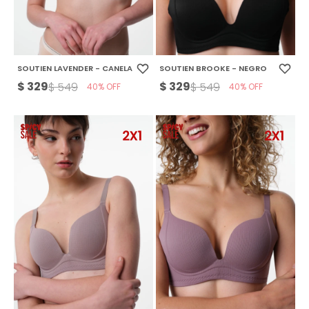
SOUTIEN LAVENDER - CANELA
SOUTIEN BROOKE - NEGRO
$
329
$
329
$
549
$
549
40
40