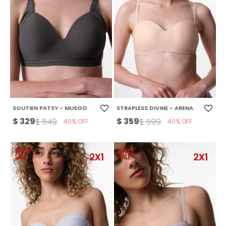
SOUTIEN PATSY - MUSGO
STRAPLESS DIVINE - ARENA
$
329
$
359
$
549
$
599
40
40