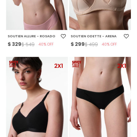
SOUTIEN ALLURE - ROSADO
SOUTIEN ODETTE - ARENA
$
329
$
299
$
549
$
499
40
40