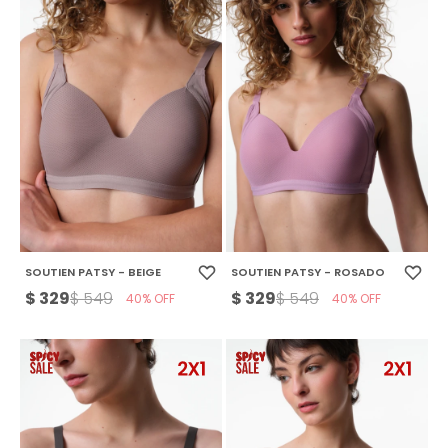
SOUTIEN PATSY - BEIGE
SOUTIEN PATSY - ROSADO
$
329
$
329
$
549
$
549
40
40