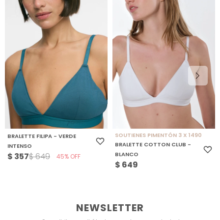
SOUTIENES PIMENTÓN 3 X 1490
BRALETTE FILIPA - VERDE
BRALETTE COTTON CLUB -
INTENSO
BLANCO
$
357
$
649
45
$
649
NEWSLETTER