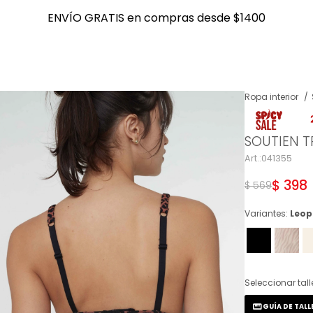
ENVÍO GRATIS en compras desde $1400
ENVÍO GRATIS en compras desde $1400
Ropa interior
NOTIFICARME
SOUTIEN T
041355
$
398
$
569
Variantes:
Leop
Seleccionar tall
GUÍA DE TALL