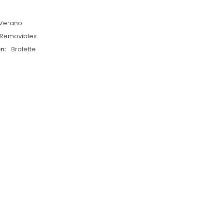
Verano
Removibles
en
Bralette