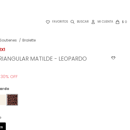

$
0
FAVORITOS
Soutienes
Bralette
RIANGULAR MATILDE - LEOPARDO
30
ardo
e
ES