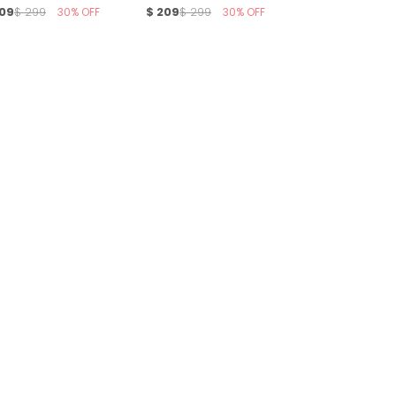
09
30
$
209
30
$
299
$
299