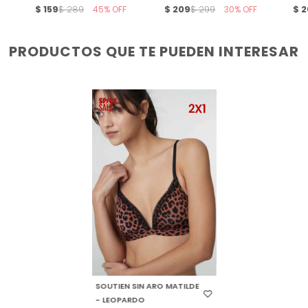
$
159
45
$
209
30
$
2
$
289
$
299
PRODUCTOS QUE TE PUEDEN INTERESAR
SELECCIONAR TALLE
SOUTIEN SIN ARO MATILDE
- LEOPARDO