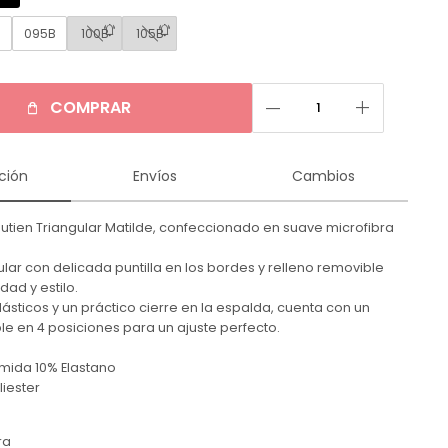
B
095B
100B
105B
remove
add
COMPRAR
ción
Envíos
Cambios
utien Triangular Matilde, confeccionado en suave microfibra
ular con delicada puntilla en los bordes y relleno removible
ad y estilo.
ásticos y un práctico cierre en la espalda, cuenta con un
le en 4 posiciones para un ajuste perfecto.
amida 10% Elastano
iester
ra