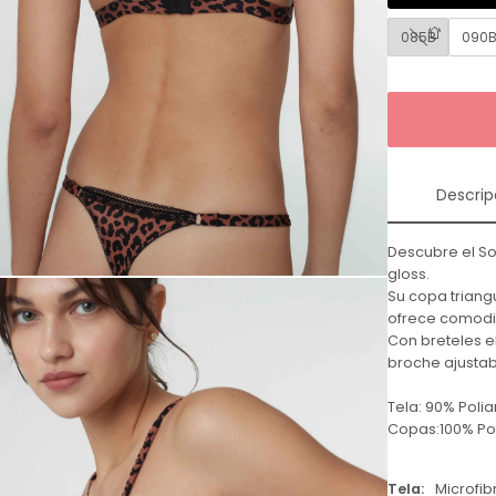
085B
090
Descrip
Descubre el So
gloss.
Su copa triang
ofrece comodid
Con breteles el
broche ajustab
Tela: 90% Poli
Copas:100% Pol
Tela
Microfib