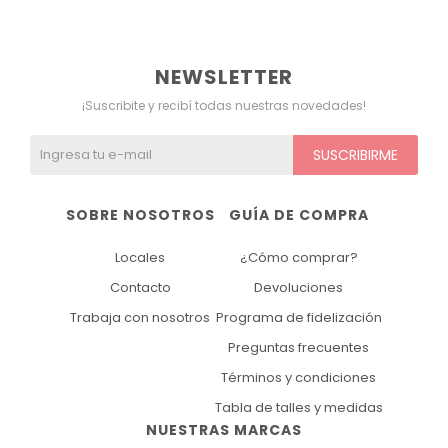
Ver todo
Remeras
Otros
Maternal
Multiforma
Violeta
NEWSLETTER
Camisas
Belleza
Culotteless
Sin Bretel
Verde
¡Suscribite y recibí todas nuestras novedades!
Polleras
Bolsos y Carteras
Boxer
Rojo
SUSCRIBIRME
Tops Deportivos
Paraguas
Gris
SOBRE NOSOTROS
GUÍA DE COMPRA
Lentes de Sol
Marron
Locales
¿Cómo comprar?
Estampados
Contacto
Devoluciones
Trabaja con nosotros
Programa de fidelización
Preguntas frecuentes
Términos y condiciones
Tabla de talles y medidas
NUESTRAS MARCAS