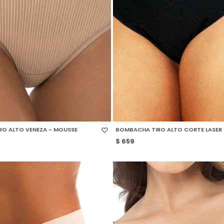
 TALLE
SELECCIONAR TALLE
O ALTO VENEZA - MOUSSE
BOMBACHA TIRO ALTO CORTE LASER
$
659