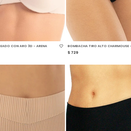
 TALLE
SELECCIONAR TALLE
EADO CON ARO 3D - ARENA
BOMBACHA TIRO ALTO CHARMOUSE 
$
729