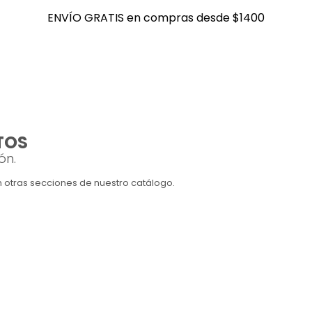
ENVÍO GRATIS en compras desde $1400
ENVÍO GRATIS en compras desde $1400
TOS
ón.
en otras secciones de nuestro catálogo.