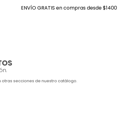
ENVÍO GRATIS en compras desde $1400
ENVÍO GRATIS en compras desde $1400
TOS
ón.
en otras secciones de nuestro catálogo.