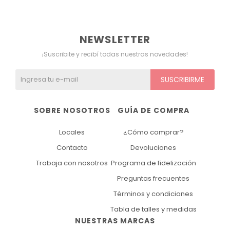
Ver todo
Remeras
Otros
Maternal
Multiforma
Violeta
NEWSLETTER
Camisas
Belleza
Culotteless
Sin Bretel
Verde
¡Suscribite y recibí todas nuestras novedades!
Polleras
Bolsos y Carteras
Boxer
Rojo
SUSCRIBIRME
Tops Deportivos
Paraguas
Gris
SOBRE NOSOTROS
GUÍA DE COMPRA
Lentes de Sol
Marron
Locales
¿Cómo comprar?
Estampados
Contacto
Devoluciones
Trabaja con nosotros
Programa de fidelización
Preguntas frecuentes
Términos y condiciones
Tabla de talles y medidas
NUESTRAS MARCAS