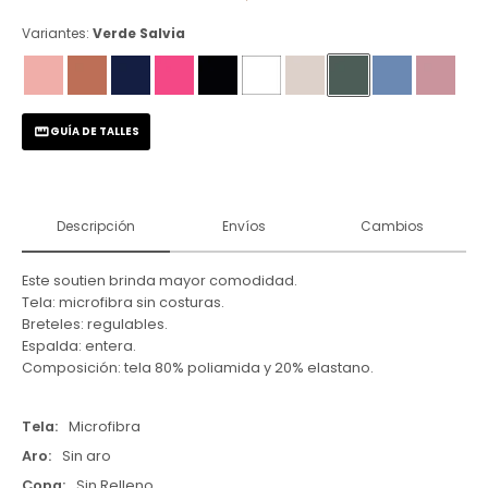
Variantes:
Verde Salvia
GUÍA DE TALLES
Descripción
Envíos
Cambios
Este soutien brinda mayor comodidad.
Tela: microfibra sin costuras.
Breteles: regulables.
Espalda: entera.
Composición: tela 80% poliamida y 20% elastano.
Tela
Microfibra
Aro
Sin aro
Copa
Sin Relleno