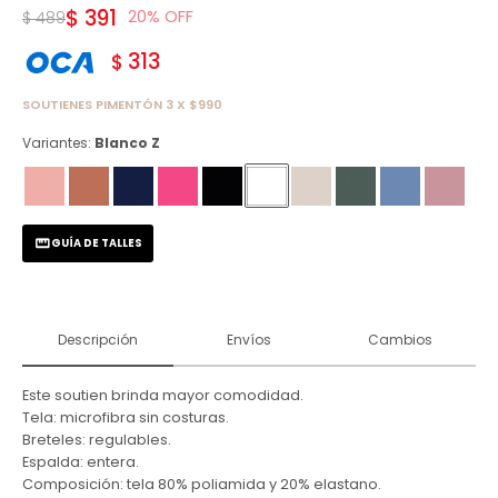
$
391
20
$
489
313
$
SOUTIENES PIMENTÓN 3 X $990
Variantes:
Blanco Z
GUÍA DE TALLES
Descripción
Envíos
Cambios
Este soutien brinda mayor comodidad.
Tela: microfibra sin costuras.
Breteles: regulables.
Espalda: entera.
Composición: tela 80% poliamida y 20% elastano.