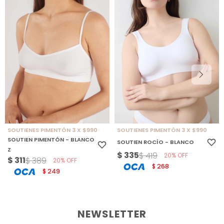
SOUTIENES PIMENTÓN 3 X $990
SOUTIENES PIMENTÓN 3 X $990
SOUTIEN PIMENTÓN - BLANCO
SOUTIEN ROCÍO - BLANCO
Z
$
335
$
419
20
$
311
$
389
20
268
$
249
$
NEWSLETTER