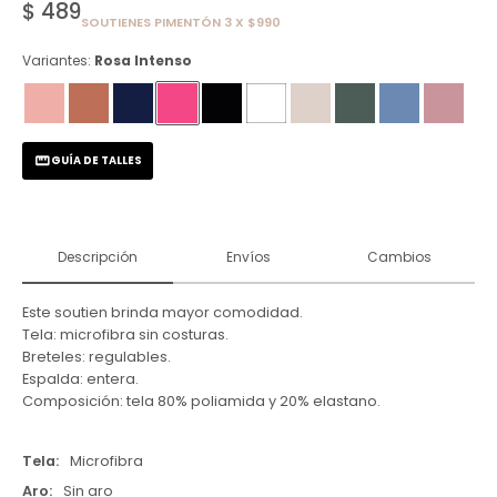
$
489
SOUTIENES PIMENTÓN 3 X $990
Variantes:
Rosa Intenso
GUÍA DE TALLES
Descripción
Envíos
Cambios
Este soutien brinda mayor comodidad.
Tela: microfibra sin costuras.
Breteles: regulables.
Espalda: entera.
Composición: tela 80% poliamida y 20% elastano.
Tela
Microfibra
Aro
Sin aro