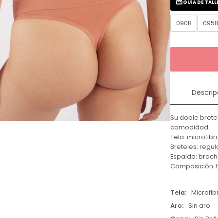
GUÍA DE TALL
090B
095
Descrip
Su doble brete
comodidad.
Tela: microfibr
Breteles: regul
Espalda: broch
Composición: t
Tela
Microfib
Aro
Sin aro