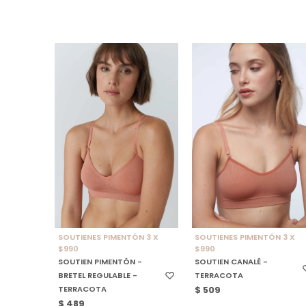
SELECCIONAR TALLE
SELECCIONAR TALLE
SOUTIENES PIMENTÓN 3 X
SOUTIENES PIMENTÓN 3 X
$990
$990
SOUTIEN PIMENTÓN -
SOUTIEN CANALÉ -
BRETEL REGULABLE -
TERRACOTA
TERRACOTA
$
509
$
489