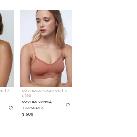
E
SELECCIONAR TALLE
N 3 X
SOUTIENES PIMENTÓN 3 X
$990
 -
SOUTIEN CANALÉ -
-
TERRACOTA
$
509