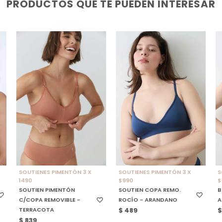
PRODUCTOS QUE TE PUEDEN INTERESAR
SELECCIONAR TALLE
SELECCIONAR TALLE
SOUTIENES PIMENTÓN 3 X
SOUTIENES PIMENTÓN 3 X
S
1490
$990
$
SOUTIEN PIMENTÓN
SOUTIEN COPA REMO.
B
C/COPA REMOVIBLE -
ROCÍO - ARANDANO
A
TERRACOTA
$
489
$
839