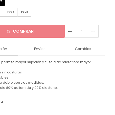
ES
B
100B
105B
remove
add
COMPRAR
ción
Envíos
Cambios
l permite mayor sujeción y su tela de microfibra mayor
a sin costuras.
ables.
e doble con tres medidas.
ela 80% poliamida y 20% elastano.
ra