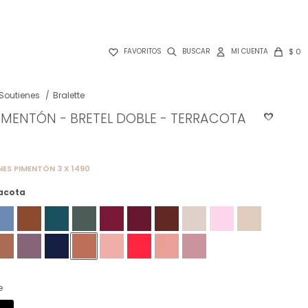

$
0
FAVORITOS
Soutienes
Bralette
IMENTÓN - BRETEL DOBLE - TERRACOTA
NES PIMENTÓN 3 X 1490
acota
e