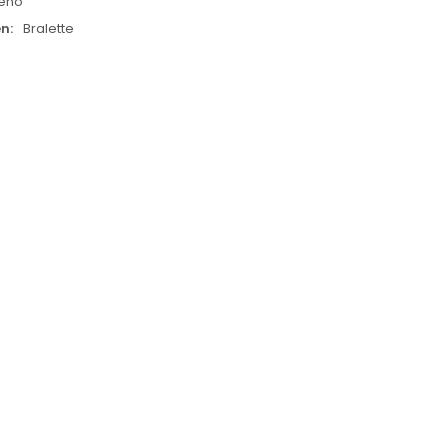
leno
en
Bralette