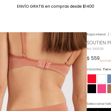
ENVÍO GRATIS en compras desde $1400
ENVÍO GRATIS en compras desde $1400
Ropa interior
SOUTIEN P
NOTIFICARME
041028
$
559
SOUTIE
Variantes:
Terr
Seleccionar tall