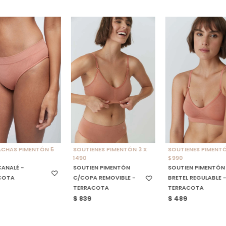
CCIONAR TALLE
SELECCIONAR TALLE
SELECCIONAR TALL
CHAS PIMENTÓN 5
SOUTIENES PIMENTÓN 3 X
SOUTIENES PIMENTÓ
1490
$990
CANALÉ -
SOUTIEN PIMENTÓN
SOUTIEN PIMENTÓN
COTA
C/COPA REMOVIBLE -
BRETEL REGULABLE 
TERRACOTA
TERRACOTA
$
839
$
489