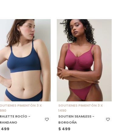
SELECCIONAR TALLE
SELECCIONAR TALLE
OUTIENES PIMENTÓN 3 X
SOUTIENES PIMENTÓN 3 X
990
1490
RALETTE ROCÍO -
SOUTIEN SEAMLESS -
RANDANO
BORGOÑA
$
499
$
499