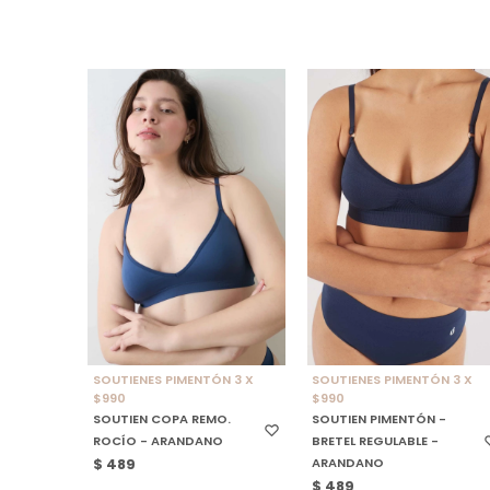
SELECCIONAR TALLE
SELECCIONAR TALLE
SOUTIENES PIMENTÓN 3 X
SOUTIENES PIMENTÓN 3 X
$990
$990
SOUTIEN COPA REMO.
SOUTIEN PIMENTÓN -
ROCÍO - ARANDANO
BRETEL REGULABLE -
ARANDANO
$
489
$
489