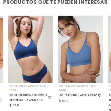
PRODUCTOS QUE TE PUEDEN INTERESAR
SELECCIONAR TALLE
SELECCIONAR TALLE
SOUTIENES PIMENTÓN 3 X
SOUTIENES PIMENTÓN 3 X
S
1490
1490
1
SOUTIEN COPA REMOVIBLE
S
SOUTIEN RIB - AZUL ACERO
SEAMLESS - ARANDANO
C
$
639
A
$
599