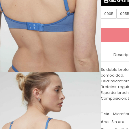
GUÍA DE TALL
090B
095
Descrip
Su doble brete
comodidad.
Tela: microfibr
Breteles: regul
Espalda: broch
Composición: t
Tela
Microfib
Aro
Sin aro