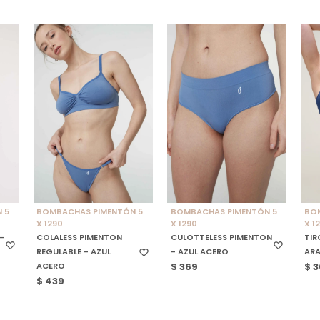
SELECCIONAR TALLE
SELECCIONAR TALLE
S
 5
BOMBACHAS PIMENTÓN 5
BOMBACHAS PIMENTÓN 5
BO
X 1290
X 1290
X 1
-
COLALESS PIMENTON
CULOTTELESS PIMENTON
TIR
REGULABLE - AZUL
- AZUL ACERO
AR
ACERO
$
369
$
3
$
439