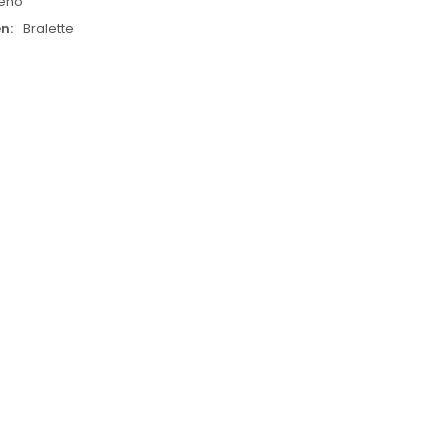
leno
en
Bralette