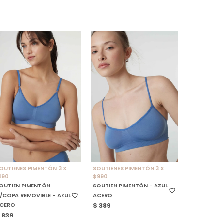
SELECCIONAR TALLE
SELECCIONAR TALLE
OUTIENES PIMENTÓN 3 X
SOUTIENES PIMENTÓN 3 X
490
$990
OUTIEN PIMENTÓN
SOUTIEN PIMENTÓN - AZUL
/COPA REMOVIBLE - AZUL
ACERO
CERO
$
389
$
839