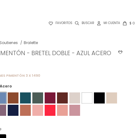

$
0
FAVORITOS
Soutienes
Bralette
IMENTÓN - BRETEL DOBLE - AZUL ACERO
NES PIMENTÓN 3 X 1490
 Acero
e