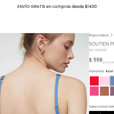
ENVÍO GRATIS en compras desde $1400
ENVÍO GRATIS en compras desde $1400
Ropa interior
SOUTIEN P
NOTIFICARME
041028
$
559
SOUTIE
Variantes:
Azul
Seleccionar tall