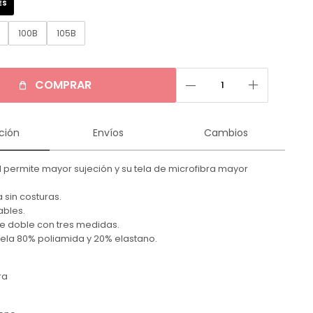
ES
B
100B
105B
remove
add
COMPRAR
ción
Envíos
Cambios
l permite mayor sujeción y su tela de microfibra mayor
a sin costuras.
ables.
e doble con tres medidas.
ela 80% poliamida y 20% elastano.
ra