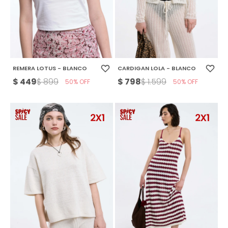
REMERA LOTUS - BLANCO
CARDIGAN LOLA - BLANCO
$
449
$
798
$
899
$
1.599
50
50