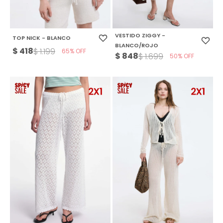
VESTIDO ZIGGY -
TOP NICK - BLANCO
BLANCO/ROJO
$
418
$
1.199
65
$
848
$
1.699
50