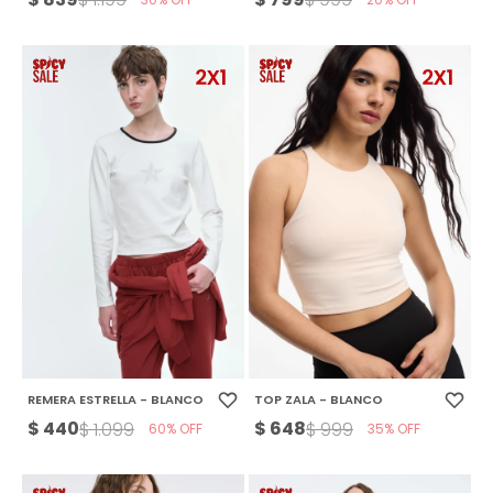
REMERA ESTRELLA - BLANCO
TOP ZALA - BLANCO
$
440
$
648
$
1.099
$
999
60
35