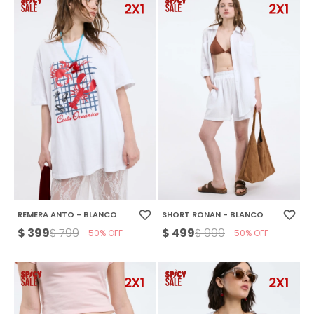
REMERA ANTO - BLANCO
SHORT RONAN - BLANCO
$
399
$
499
$
799
$
999
50
50