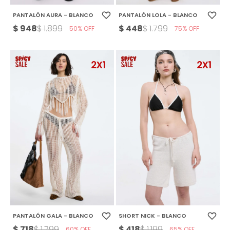
PANTALÓN AURA - BLANCO
PANTALÓN LOLA - BLANCO
$
948
$
448
$
1.899
$
1.799
50
75
PANTALÓN GALA - BLANCO
SHORT NICK - BLANCO
$
718
$
418
$
1.799
$
1.199
60
65