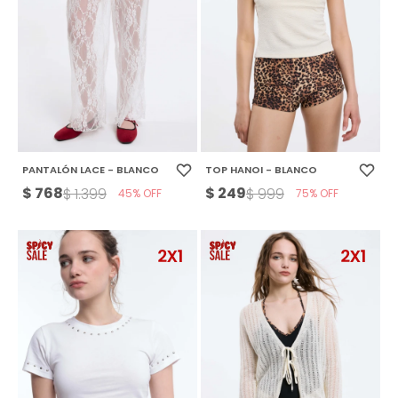
PANTALÓN LACE - BLANCO
TOP HANOI - BLANCO
$
768
$
249
$
1.399
$
999
45
75