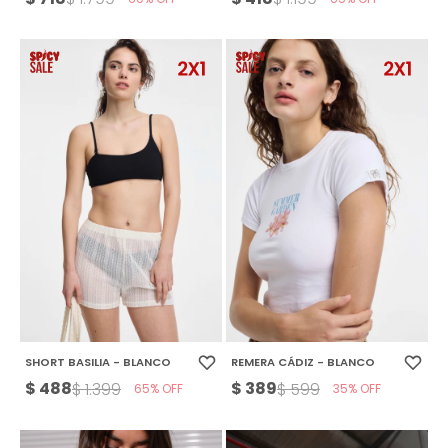
SHORT BASILIA - BLANCO
REMERA CÁDIZ - BLANCO
$
488
$
389
$
1.399
$
599
65
35