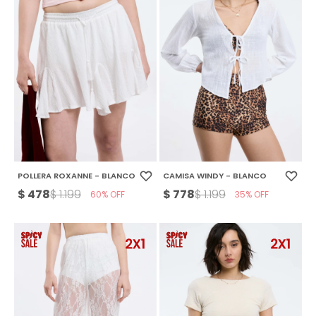
POLLERA ROXANNE - BLANCO
CAMISA WINDY - BLANCO
$
478
$
778
$
1.199
$
1.199
60
35