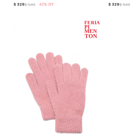
$
329
40
$
329
$
549
$
549