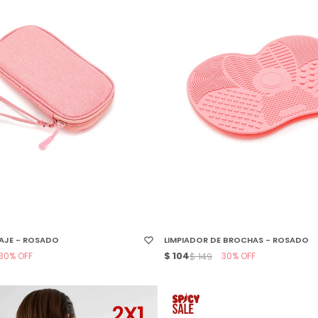
 TALLE
SELECCIONAR TALLE
IAJE - ROSADO
LIMPIADOR DE BROCHAS - ROSADO
30
$
104
30
$
149