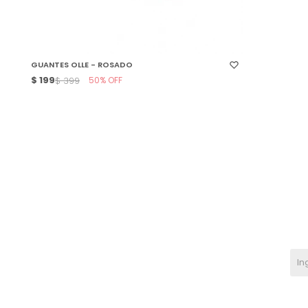
SELECCIONAR TALLE
GUANTES OLLE - ROSADO
$
199
50
$
399