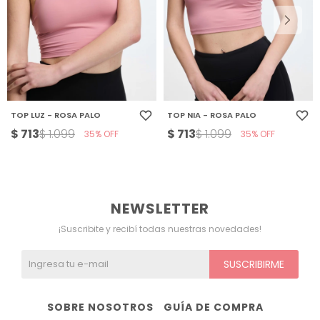
TOP LUZ - ROSA PALO
TOP NIA - ROSA PALO
$
713
$
713
$
1.099
$
1.099
35
35
NEWSLETTER
¡Suscribite y recibí todas nuestras novedades!
SUSCRIBIRME
SOBRE NOSOTROS
GUÍA DE COMPRA