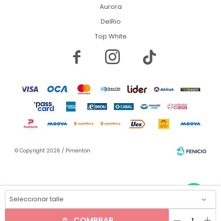
Aurora
DelRio
Top White


© Copyright 2026 / Pimenton
Seleccionar talle
remove
add
Fenicio
COMPRAR