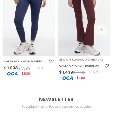
25% OFF LLEVANDO 2 PRENDAS
CALZA AYA - AZUL MARINO
CALZA OXFORD - BURDEOS
$
1.038
$
1.599
35
$
1.439
$
1.799
20
830
$
1.151
$
NEWSLETTER
¡Suscribite y recibí todas nuestras novedades!