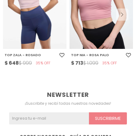
TOP ZALA - ROSADO
TOP NIA - ROSA PALO
$
648
$
713
$
999
$
1.099
35
35
NEWSLETTER
¡Suscribite y recibí todas nuestras novedades!
SUSCRIBIRME