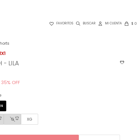

$
0
FAVORITOS
horts
 - LILA
35
e
ES
G
XG