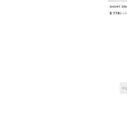
SHORT EIRA
$
778
$
1.