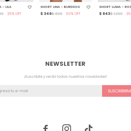
 - LILA
SHORT LINA - BURDEOS
SHORT LUMA - R
35
$
349
50
$
843
35
199
$
699
$
1.299
NEWSLETTER
¡Suscribite y recibí todas nuestras novedades!
SUSCRIBIRM

