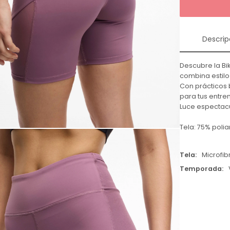
Descrip
Descubre la Bi
combina estilo
Con prácticos b
para tus entren
Luce espectacu
Tela: 75% poli
Tela
Microfib
Temporada