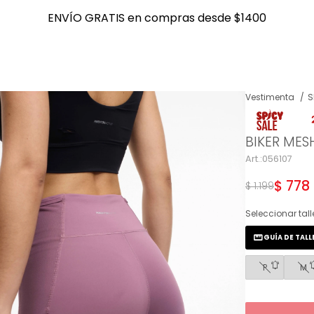
ENVÍO GRATIS en compras desde $1400
ENVÍO GRATIS en compras desde $1400
Vestimenta
S
NOTIFICARME
BIKER MESH
056107
$
778
$
1.199
Seleccionar tall
GUÍA DE TALL
P
M