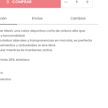
remove
add
COMPRAR
ción
Envíos
Cambios
ker Mesh, una calza deportiva corta de cintura alta que
 y funcionalidad.
olsillos laterales y transparencias en microtul, es perfecta
amientos y actividades al aire libre.
lar mientras te mantienes activa.
amida 25% elastano
ra
Verano