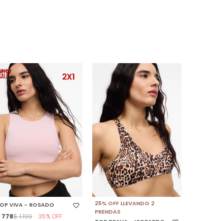
SELECCIONAR TALLE
SELECCIONAR TALLE
25% OFF LLEVANDO 2
OP VIVA - ROSADO
PRENDAS
$
778
35
$
1.199