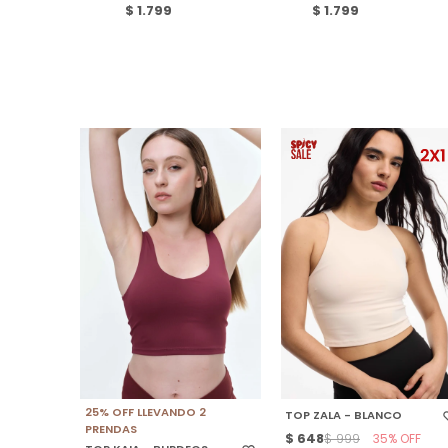
$
1.799
$
1.799
SELECCIONAR TALLE
SELECCIONAR TALLE
25% OFF LLEVANDO 2
TOP ZALA - BLANCO
PRENDAS
$
648
35
$
999