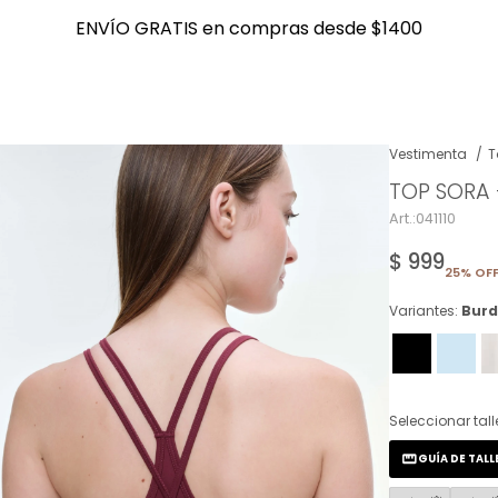
ENVÍO GRATIS en compras desde $1400
ENVÍO GRATIS en compras desde $1400
Vestimenta
T
TOP SORA
NOTIFICARME
041110
$
999
25% OFF
Variantes:
Burd
Seleccionar tall
GUÍA DE TALL