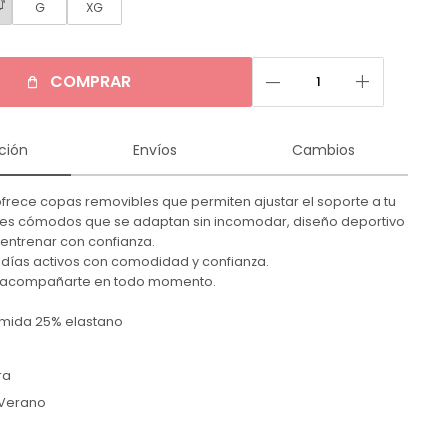
G
XG
remove
add
COMPRAR
ción
Envíos
Cambios
ofrece copas removibles que permiten ajustar el soporte a tu
les cómodos que se adaptan sin incomodar, diseño deportivo
entrenar con confianza.
días activos con comodidad y confianza.
 acompañarte en todo momento.
amida 25% elastano
ra
Verano