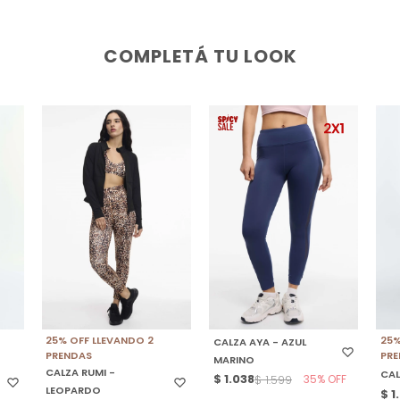
COMPLETÁ TU LOOK
SELECCIONAR TALLE
SELECCIONAR TALLE
S
25% OFF LLEVANDO 2
25%
CALZA AYA - AZUL
PRENDAS
PR
MARINO
CALZA RUMI -
CAL
$
1.038
35
$
1.599
LEOPARDO
$
1