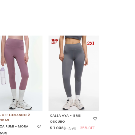
ELECCIONAR TALLE
SELECCIONAR TALLE
 OFF LLEVANDO 2
CALZA AYA - GRIS
ENDAS
OSCURO
ZA RUMI - MORA
$
1.038
35
$
1.599
.599