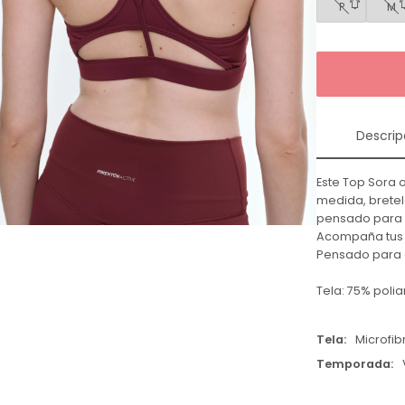
P
M
Descrip
Este Top Sora 
medida, brete
pensado para 
Acompaña tus 
Pensado para
Tela: 75% poli
Tela
Microfib
Temporada