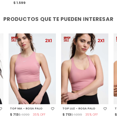
$
1.599
PRODUCTOS QUE TE PUEDEN INTERESAR
SELECCIONAR TALLE
SELECCIONAR TALLE
TOP NIA - ROSA PALO
TOP LUZ - ROSA PALO
T
$
713
35
$
713
35
$
1.099
$
1.099