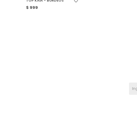
TOP KAIA - BURDEOS
$
999