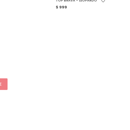
TOP BRAVA - LEOPARDO
$
999
E