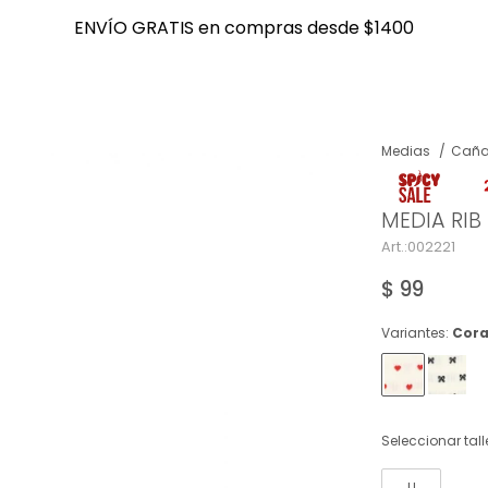
ENVÍO GRATIS en compras desde $1400
ENVÍO GRATIS en compras desde $1400
Medias
Caña
NOTIFICARME
MEDIA RI
002221
$
99
Variantes:
Cor
Seleccionar tall
U