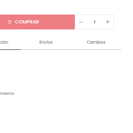
remove
add
COMPRAR
ción
Envíos
Cambios
n
Invierno