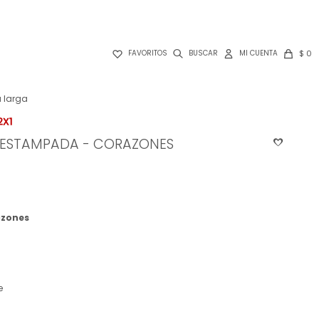

$
0
FAVORITOS
 larga
B ESTAMPADA - CORAZONES
azones
e