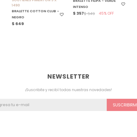
SOUTIENES PIMENTÓN 3 X
BRALETTE FILIPA - VERDE
1490
INTENSO
BRALETTE COTTON CLUB -
$
357
45
$
649
NEGRO
$
649
NEWSLETTER
¡Suscribite y recibí todas nuestras novedades!
SUSCRIBIRM