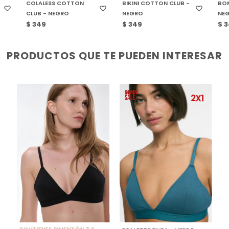
COLALESS COTTON
BIKINI COTTON CLUB -
BOM
CLUB - NEGRO
NEGRO
NE
$
349
$
349
$
3
PRODUCTOS QUE TE PUEDEN INTERESAR
SELECCIONAR TALLE
SELECCIONAR TALLE