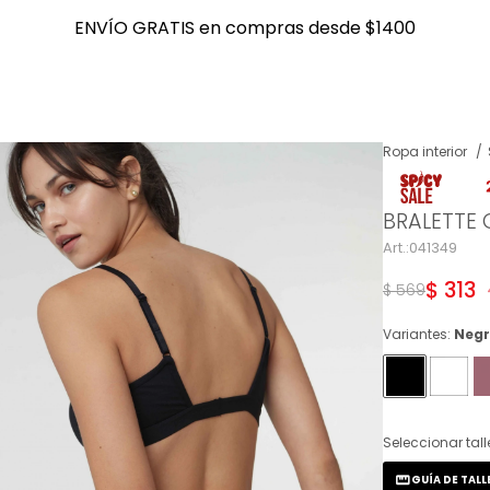
ENVÍO GRATIS en compras desde $1400
ENVÍO GRATIS en compras desde $1400
Ropa interior
NOTIFICARME
BRALETTE
041349
$
313
$
569
Variantes:
Neg
Seleccionar tall
GUÍA DE TALL