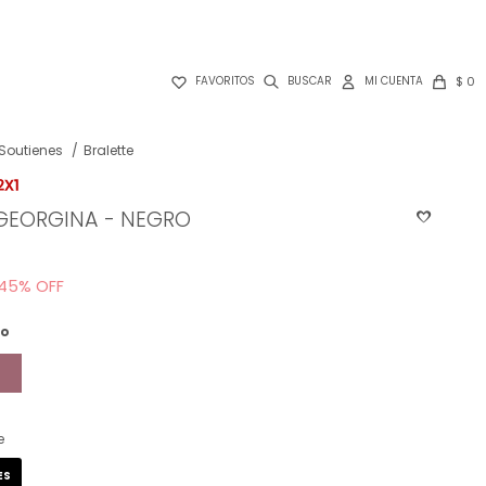

$
0
FAVORITOS
Soutienes
Bralette
 GEORGINA - NEGRO
45
ro
e
ES