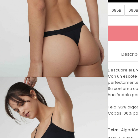
085B
090
Descrip
Descubre el Br
Con un escote 
perfectamente
Su contorno cer
haciéndolo per
Tela: 95% alg
Copas 100% pol
Tela
Algodó