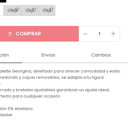
B
095B
100B
105B
remove
add
COMPRAR
ción
Envíos
Cambios
alette Georgina, diseñado para ofrecer comodidad y estilo.
redondo y copas removibles, se adapta a tu figura
.
rado y breteles ajustables garantizan un ajuste ideal,
fecto para cualquier ocasión.
odón 5% elastano
iester
n