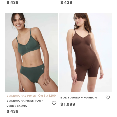
$
439
$
439
BOMBACHAS PIMENTÓN 5 X 1290
BODY JUANA - MARRON
BOMBACHA PIMENTON -
$
1.099
VERDE SALVIA
$
439