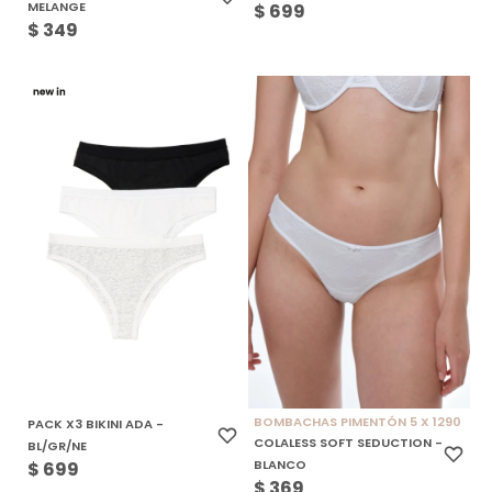
MELANGE
$
699
$
349
BOMBACHAS PIMENTÓN 5 X 1290
PACK X3 BIKINI ADA -
COLALESS SOFT SEDUCTION -
BL/GR/NE
BLANCO
$
699
$
369