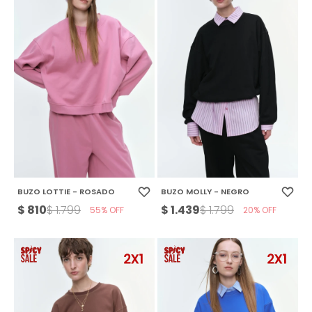
BUZO LOTTIE - ROSADO
BUZO MOLLY - NEGRO
$
810
$
1.439
$
1.799
$
1.799
55
20