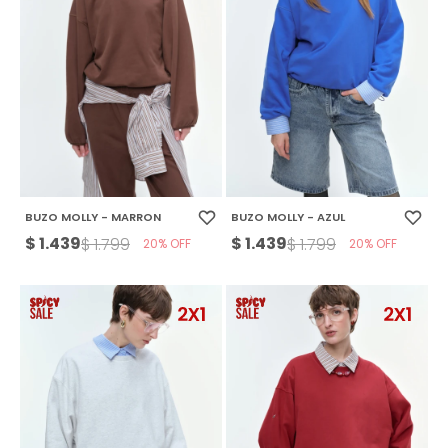
BUZO MOLLY - MARRON
BUZO MOLLY - AZUL
$
1.439
$
1.439
$
1.799
$
1.799
20
20