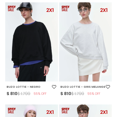
BUZO LOTTIE - NEGRO
BUZO LOTTIE - GRIS MELANGE
$
810
$
810
$
1.799
$
1.799
55
55