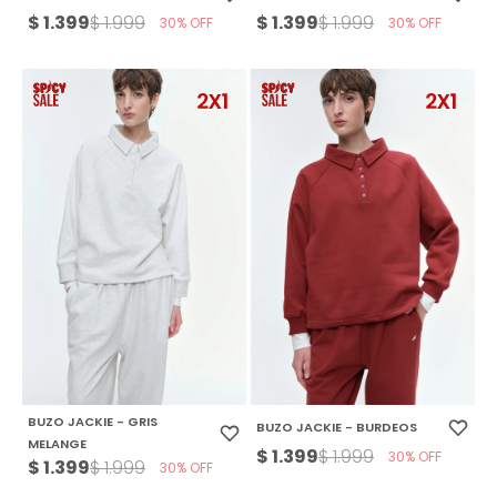
$
1.399
$
1.399
$
1.999
$
1.999
30
30
BUZO JACKIE - GRIS
BUZO JACKIE - BURDEOS
MELANGE
$
1.399
$
1.999
30
$
1.399
$
1.999
30