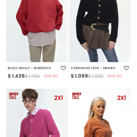
BUZO MOLLY - BURDEOS
CÁRDIGAN TESS - NEGRO
$
1.439
$
1.099
$
1.799
$
1.999
20
45