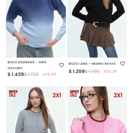
BUZO DEGRADÉ - GRIS
BUZO LARA - NEGRO RAYAS
OSCURO
$
1.259
$
1.799
30
$
1.439
$
1.799
20