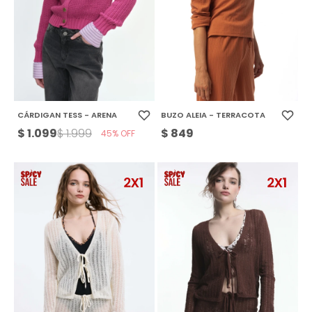
CÁRDIGAN TESS - ARENA
BUZO ALEIA - TERRACOTA
$
1.099
$
849
$
1.999
45