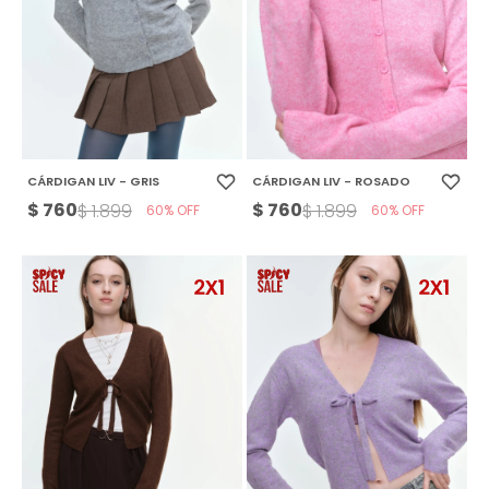
CÁRDIGAN LIV - GRIS
CÁRDIGAN LIV - ROSADO
$
760
$
760
$
1.899
$
1.899
60
60