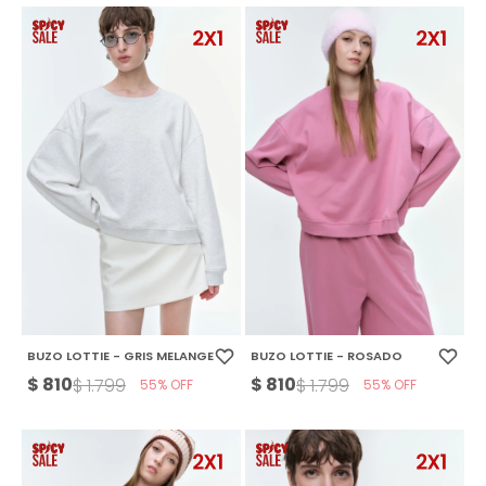
BUZO LOTTIE - GRIS MELANGE
BUZO LOTTIE - ROSADO
$
810
$
810
$
1.799
$
1.799
55
55