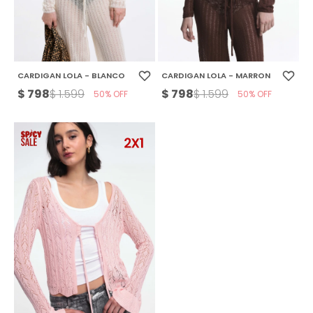
CARDIGAN LOLA - BLANCO
CARDIGAN LOLA - MARRON
$
798
$
798
$
1.599
$
1.599
50
50