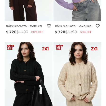
CÁRDIGAN AYA - MARRON
CÁRDIGAN AYA - LAVANDA
$
720
$
720
$
1.799
$
1.799
60
60