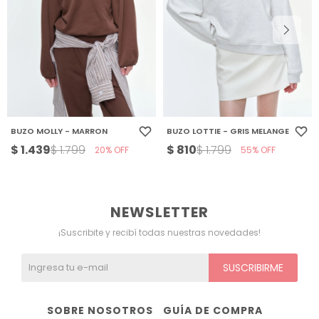
BUZO MOLLY - MARRON
BUZO LOTTIE - GRIS MELANGE
$
1.439
$
810
$
1.799
$
1.799
20
55
NEWSLETTER
¡Suscribite y recibí todas nuestras novedades!
SUSCRIBIRME
SOBRE NOSOTROS
GUÍA DE COMPRA