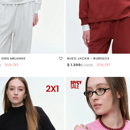
 TALLE
SELECCIONAR TALLE
- GRIS MELANGE
BUZO JACKIE - BURDEOS
30
$
1.399
30
9
$
1.999