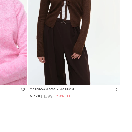
SELECCIONAR TALLE
CÁRDIGAN AYA - MARRON
$
720
60
$
1.799