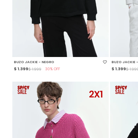
SELECCIONAR TALLE
SELECCIONAR
BUZO JACKIE - NEGRO
BUZO JACKIE 
$
1.399
30
$
1.399
$
1.999
$
1.99