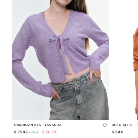
SELECCIONAR TALLE
SELECCIONAR
CÁRDIGAN AYA - LAVANDA
BUZO ALEIA -
$
720
60
$
849
$
1.799