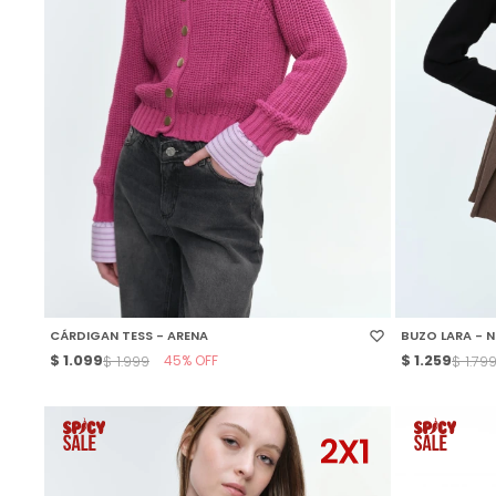
SELECCIONAR TALLE
SELECCIONAR
CÁRDIGAN TESS - ARENA
BUZO LARA - 
$
1.099
45
$
1.259
$
1.999
$
1.79