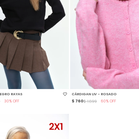
 TALLE
SELECCIONAR TALLE
NEGRO RAYAS
CÁRDIGAN LIV - ROSADO
30
$
760
60
9
$
1.899