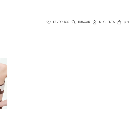

$
0
FAVORITOS
S