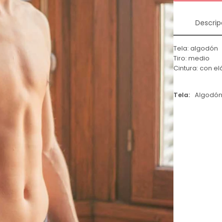
Descrip
Tela: algodón
Tiro: medio
Cintura: con e
Tela
Algodó