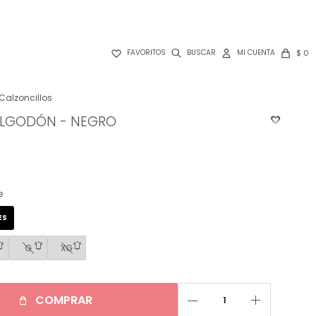

$
0
FAVORITOS
Calzoncillos
 ALGODÓN - NEGRO
e
ES
G
XG
remove
add
COMPRAR