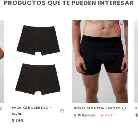
PRODUCTOS QUE TE PUEDEN INTERESAR
SELECCIONAR TALLE
SELECCIONAR TALLE
PACK X2 BOXER LISO -
BÓXER SEDA FRIA - NEGRO
B
NE/NE
$
199
58
$
469
$
749