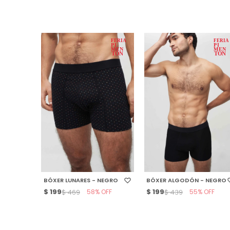
SELECCIONAR TALLE
SELECCIONAR TALLE
BÓXER LUNARES - NEGRO
BÓXER ALGODÓN - NEGRO
$
199
58
$
199
55
$
469
$
439