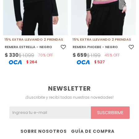
15% EXTRA LLEVANDO 2 PRENDAS
15% EXTRA LLEVANDO 2 PRENDAS
REMERA ESTRELLA - NEGRO
REMERA PHOEBE - NEGRO
$
330
$
659
$
1.099
$
1.199
70
45
264
527
$
$
NEWSLETTER
¡Suscribite y recibí todas nuestras novedades!
SUSCRIBIRME
SOBRE NOSOTROS
GUÍA DE COMPRA