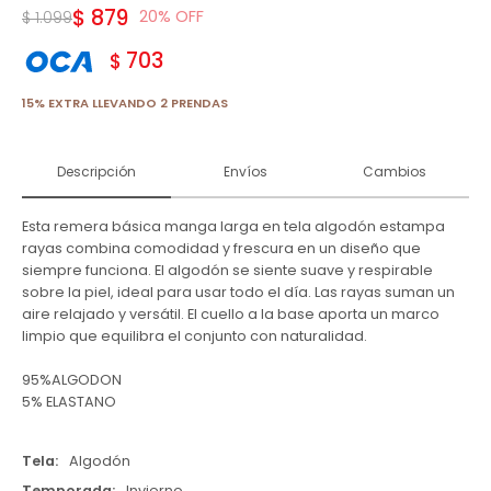
$
879
20
$
1.099
703
$
15% EXTRA LLEVANDO 2 PRENDAS
Descripción
Envíos
Cambios
Esta remera básica manga larga en tela algodón estampa
rayas combina comodidad y frescura en un diseño que
siempre funciona. El algodón se siente suave y respirable
sobre la piel, ideal para usar todo el día. Las rayas suman un
aire relajado y versátil. El cuello a la base aporta un marco
limpio que equilibra el conjunto con naturalidad.
95%ALGODON
5% ELASTANO
Tela
Algodón
Temporada
Invierno