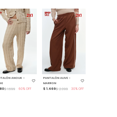
ELECCIONAR TALLE
SELECCIONAR TALLE
NTALÓN ANOUK -
PANTALÓN ALIVE -
GE
MARRON
80
60
$
1.469
30
$
1.699
$
2.099