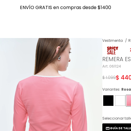
ENVÍO GRATIS en compras desde $1400
ENVÍO GRATIS en compras desde $1400
Vestimenta
R
NOTIFICARME
REMERA ES
061124
$
44
$
1.099
Variantes:
Ros
Seleccionar tall
GUÍA DE TALL