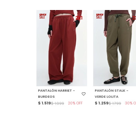
SELECCIONAR TALLE
SELECCIONAR TALLE
PANTALÓN HARRIET -
PANTALÓN STALK -
BURDEOS
VERDE LOLITA
$
1.519
20
$
1.259
30
$
1.899
$
1.799