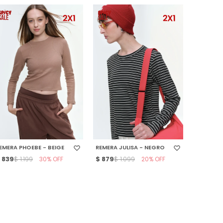
SELECCIONAR TALLE
SELECCIONAR TALLE
EMERA PHOEBE - BEIGE
REMERA JULISA - NEGRO
$
839
30
$
879
20
$
1.199
$
1.099