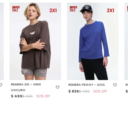
SELECCIONAR TALLE
SELECCIONAR TALLE
REMERA SIX - GRIS
REMERA PEGGY - AZUL
R
OSCURO
$
839
30
$
1.199
$
499
50
$
999