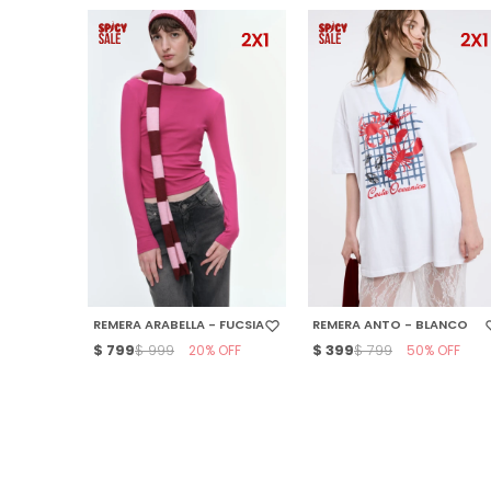
SELECCIONAR TALLE
SELECCIONAR TALLE
REMERA ARABELLA - FUCSIA
REMERA ANTO - BLANCO
$
799
20
$
399
50
$
999
$
799