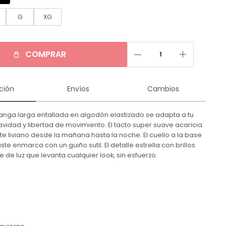
G
XG
remove
add
COMPRAR
ción
Envíos
Cambios
nga larga entallada en algodón elastizado se adapta a tu
vidad y libertad de movimiento. El tacto super suave acaricia
ente liviano desde la mañana hasta la noche. El cuello a la base
ste enmarca con un guiño sutil. El detalle estrella con brillos
 de luz que levanta cualquier look, sin esfuerzo.
n