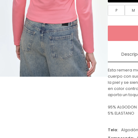
P
M
Descrip
Esta remera ma
cuerpo con sua
la piel y se si
en color contra
aporta un toque
95% ALGODON
5% ELASTANO
Tela
Algodó