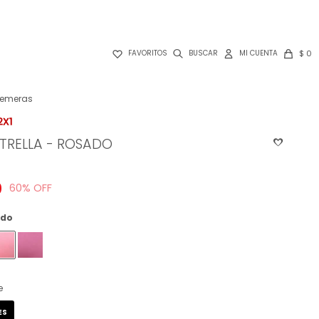

$
0
FAVORITOS
emeras
TRELLA - ROSADO
0
60
ado
e
ES