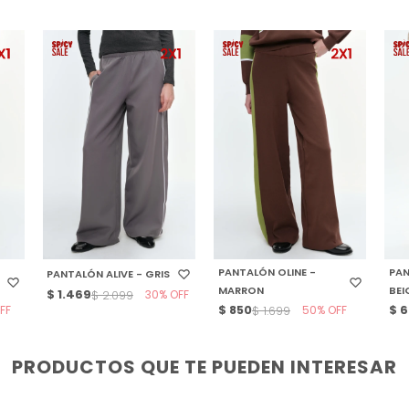
SELECCIONAR TALLE
SELECCIONAR TALLE
S
PANTALÓN OLINE -
PA
PANTALÓN ALIVE - GRIS
MARRON
BEI
$
1.469
30
$
2.099
$
850
50
$
6
$
1.699
PRODUCTOS QUE TE PUEDEN INTERESAR