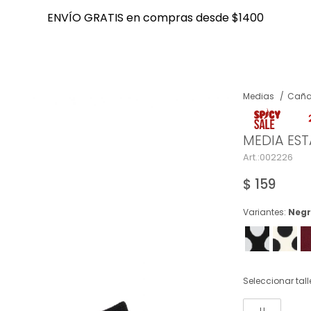
ENVÍO GRATIS en compras desde $1400
ENVÍO GRATIS en compras desde $1400
Medias
Caña
NOTIFICARME
MEDIA ES
002226
$
159
Variantes:
Negr
Seleccionar tall
U