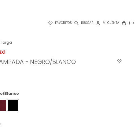

$
0
FAVORITOS
 larga
TAMPADA - NEGRO/BLANCO
o/Blanco
e