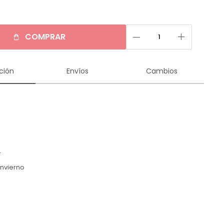
remove
add
COMPRAR
ción
Envíos
Cambios
r
Invierno