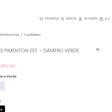

$
0
FAVORITOS
Bombachas
Culotteless
S PIMENTON EST. - DAMERO VERDE
30
ero Verde
e
ES