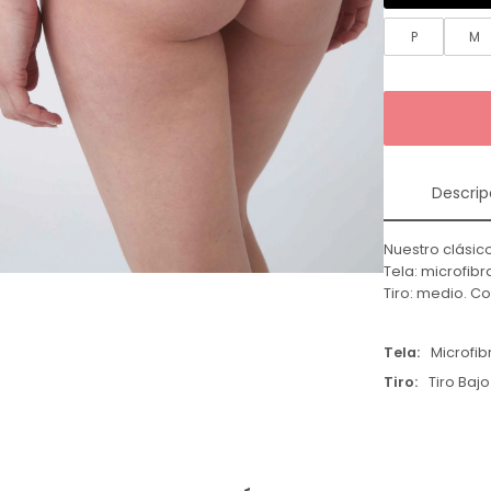
P
M
Descrip
Nuestro clásic
Tela: microfib
Tiro: medio. C
Tela
Microfib
Tiro
Tiro Bajo