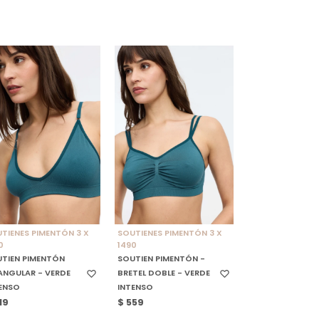
ELECCIONAR TALLE
SELECCIONAR TALLE
TIENES PIMENTÓN 3 X
SOUTIENES PIMENTÓN 3 X
0
1490
TIEN PIMENTÓN
SOUTIEN PIMENTÓN -
ANGULAR - VERDE
BRETEL DOBLE - VERDE
ENSO
INTENSO
19
$
559