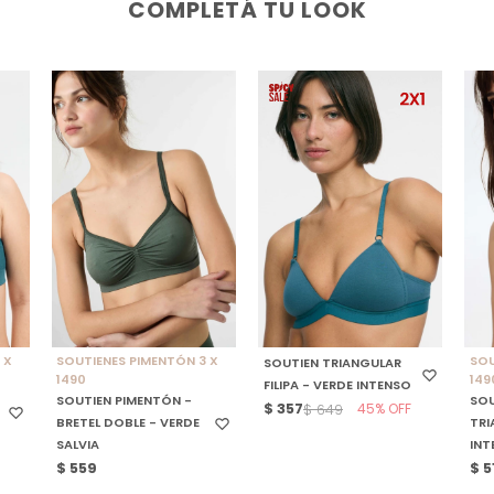
COMPLETÁ TU LOOK
SELECCIONAR TALLE
SELECCIONAR TALLE
S
 X
SOUTIENES PIMENTÓN 3 X
SOU
SOUTIEN TRIANGULAR
1490
149
FILIPA - VERDE INTENSO
SOUTIEN PIMENTÓN -
SOU
$
357
45
$
649
BRETEL DOBLE - VERDE
TRI
SALVIA
INT
$
559
$
5