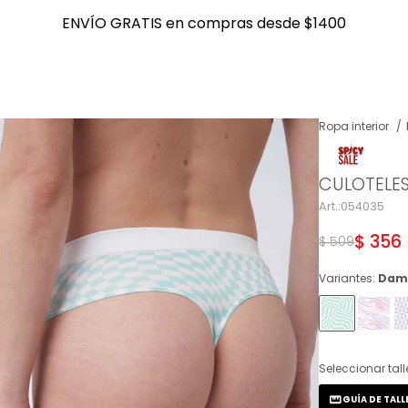
ENVÍO GRATIS en compras desde $1400
ENVÍO GRATIS en compras desde $1400
Ropa interior
NOTIFICARME
CULOTELES
054035
$
356
$
509
Variantes:
Dam
Seleccionar tall
GUÍA DE TALL