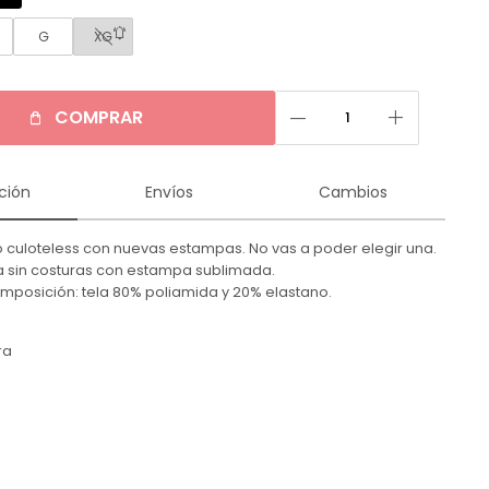
G
XG
remove
add
COMPRAR
ción
Envíos
Cambios
o culoteless con nuevas estampas. No vas a poder elegir una.
ra sin costuras con estampa sublimada.
omposición: tela 80% poliamida y 20% elastano.
ra