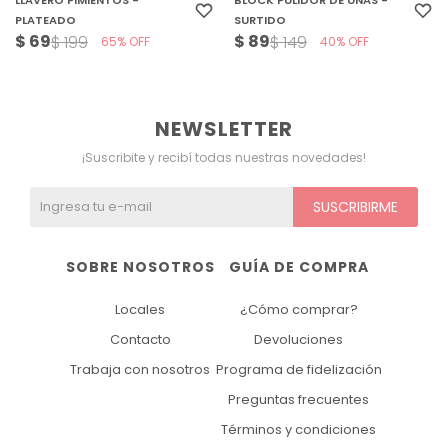
LLAVERO PIMIENTOS -
BLOCK PULIDOR DE UÑAS -
PLATEADO
SURTIDO
$
69
$
89
$
199
$
149
65
40
NEWSLETTER
¡Suscribite y recibí todas nuestras novedades!
SUSCRIBIRME
SOBRE NOSOTROS
GUÍA DE COMPRA
Locales
¿Cómo comprar?
Contacto
Devoluciones
Trabaja con nosotros
Programa de fidelización
Preguntas frecuentes
Términos y condiciones